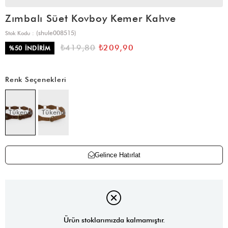
Zımbalı Süet Kovboy Kemer Kahve
(shule008515)
Stok Kodu
₺419,80
₺209,90
%
50
İNDIRIM
Renk Seçenekleri
Tükendi
Tükendi
Gelince Hatırlat
Ürün stoklarımızda kalmamıştır.