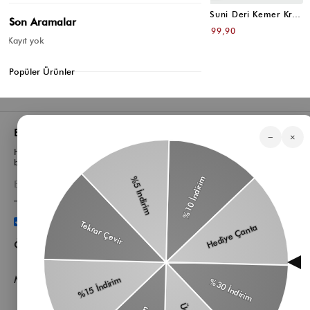
Oval Tokalı Klasik Suni Deri Kemer Siyah
Uzun Tokalı Suni Deri Kemer Krem
Son Aramalar
₺399,80
₺399,80
₺199,90
₺199,90
Kayıt yok
Popüler Ürünler
Bizden Haberler
−
×
Haberlerimiz, özel tekliflerimiz ve favori stillerimiz hakkında ilk siz
bilgi sahibi olun
Üyelik koşullarını
ve
kişisel verilerimin
korunmasını kabul
ediyorum.
Öne Çıkan Kategorilerimiz
Müşteri Hizmetleri