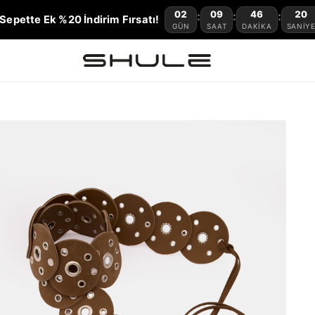
02
09
46
19
:
:
:
Sepette Ek %20 İndirim Fırsatı!
GÜN
SAAT
DAKIKA
SANIY