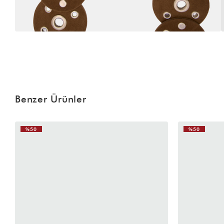
Benzer Ürünler
%50
%50