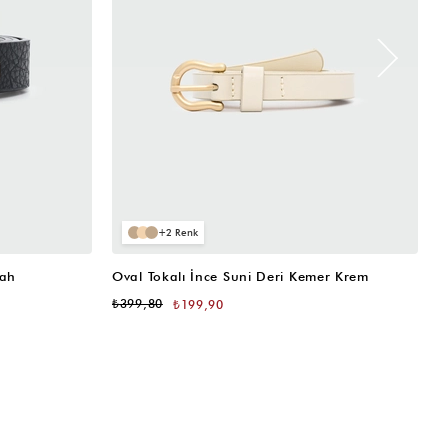
2
yah
Oval Tokalı İnce Suni Deri Kemer Krem
O
₺399,80
₺
₺199,90