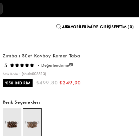
E
FAVORILERIM
ÜYE GIRIŞI
SEPETIM
0
Zımbalı Süet Kovboy Kemer Taba
📷
5
1
Değerlendirme
(shule008513)
Stok Kodu
₺499,80
₺249,90
%
50
İNDIRIM
Renk Seçenekleri
Tükendi
Tükendi