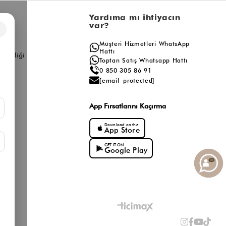
l
Yardıma mı ihtiyacın
var?
×
a
Müşteri Hizmetleri WhatsApp
ış
Hattı
ş Birliği
Toptan Satış Whatsapp Hattı
0 850 305 86 91
[email protected]
App Fırsatlarını Kaçırma
Download on the
App Store
GET IT ON
Google Play