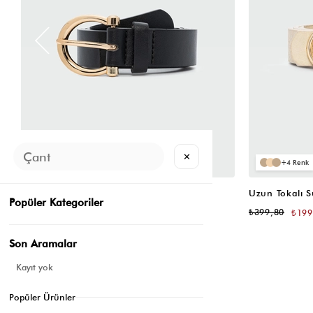
✕
4
4
Oval Tokalı Klasik Suni Deri Kemer Siyah
Uzun Tokalı 
Popüler Kategoriler
₺399,80
₺399,80
₺199,90
₺199
Son Aramalar
Kayıt yok
Popüler Ürünler