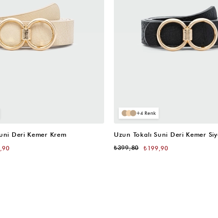
4
Suni Deri Kemer Krem
Uzun Tokalı Suni Deri Kemer Si
₺399,80
,90
₺199,90