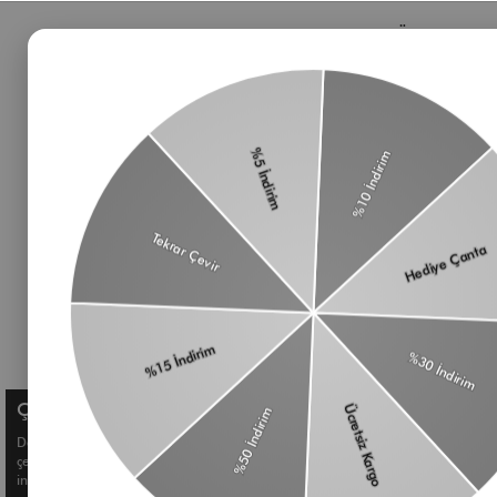
Bizden Haberler
Öne Çıkan 
Haberlerimiz, özel tekliflerimiz ve favori stillerimiz
Çanta
hakkında ilk siz bilgi sahibi olun
Omuz Çantası
Süet Çanta
Baget Çanta
Çapraz Çanta
Üyelik koşullarını
ve
kişisel verilerimin
Kadın Cüzdan
korunmasını kabul ediyorum.
Aksesuar
Kemer
Çerez Kullanımı
Deneyiminizi geliştirmek ve size kişiselleştirilmiş içerikler sunmak için
çerezler kullanıyoruz. Detaylı bilgi için
Çerez Politikamızı
inceleyebilirsiniz.
© Shule. All right reserved.