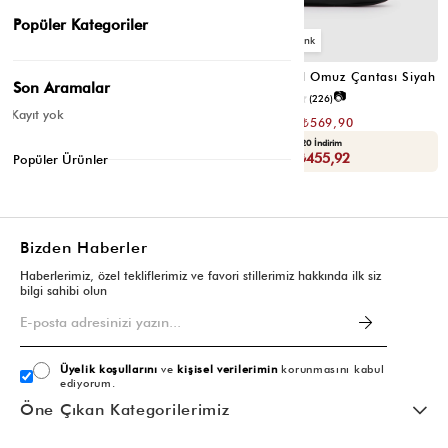
Popüler Kategoriler
6
6
Valerie Oval Omuz Çantası Vizon
Valerie Oval Omuz Çantası Siyah
Son Aramalar
📷
📷
3.4
(12)
4.2
(226)
Kayıt yok
₺1.139,80
₺1.139,80
₺569,90
₺569,90
Seçili Ürünlerde Ek %30 İndirim
Yaza Özel Ek %20 İndirim
Sepette : ₺398,93
Sepette : ₺455,92
Popüler Ürünler
Bizden Haberler
Haberlerimiz, özel tekliflerimiz ve favori stillerimiz hakkında ilk siz
bilgi sahibi olun
Üyelik koşullarını
ve
kişisel verilerimin
korunmasını kabul
ediyorum.
Öne Çıkan Kategorilerimiz