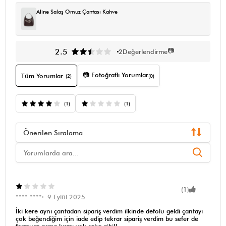
Aline Salaş Omuz Çantası Kahve
📷
2.5
2
Değerlendirme
📷 Fotoğraflı Yorumlar
Tüm Yorumlar
(2)
(0)
(1)
(1)
Önerilen Sıralama
(1)
**** ****
9 Eylül 2025
İki kere aynı çantadan sipariş verdim ilkinde defolu geldi çantayı
çok beğendiğim için iade edip tekrar sipariş verdim bu sefer de