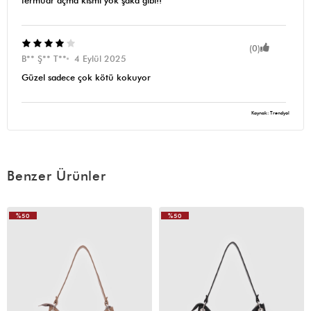
fermuar açma kısmı yok şaka gibi!!
(0)
B** Ş** T**
4 Eylül 2025
Güzel sadece çok kötü kokuyor
Kaynak: Trendyol
Benzer Ürünler
%50
%50
VIDEOLU
ÜRÜN