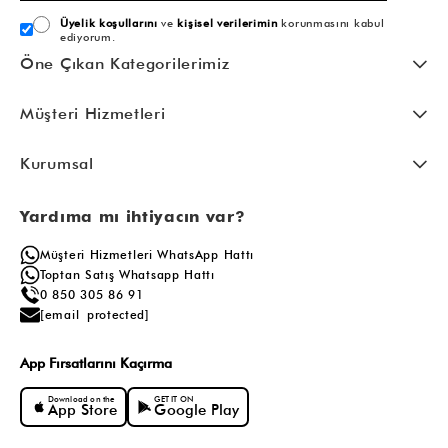
Üyelik koşullarını
ve
kişisel verilerimin
korunmasını kabul
ediyorum.
Öne Çıkan Kategorilerimiz
Müşteri Hizmetleri
Kurumsal
Yardıma mı ihtiyacın var?
Müşteri Hizmetleri WhatsApp Hattı
Toptan Satış Whatsapp Hattı
0 850 305 86 91
[email protected]
App Fırsatlarını Kaçırma
Download on the
GET IT ON
App Store
Google Play