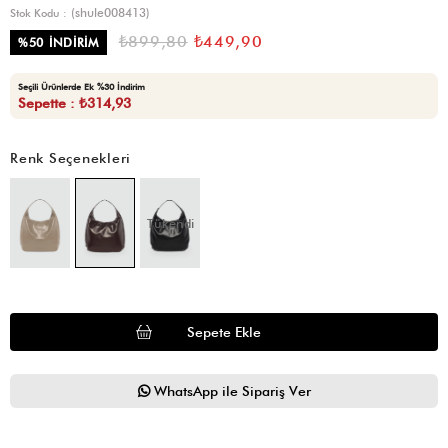
(shule008413)
Stok Kodu
₺899,80
₺449,90
%
50
İNDIRIM
Seçili Ürünlerde Ek %30 İndirim
Sepette : ₺314,93
Renk Seçenekleri
Tükendi
WhatsApp ile Sipariş Ver