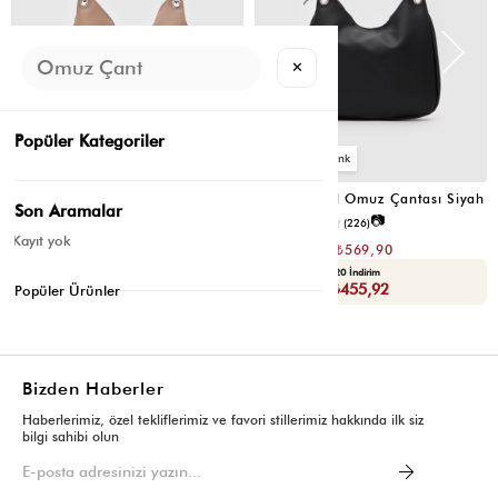
✕
Popüler Kategoriler
6
6
Valerie Oval Omuz Çantası Vizon
Valerie Oval Omuz Çantası Siyah
Son Aramalar
📷
📷
3.4
(12)
4.2
(226)
Kayıt yok
₺1.139,80
₺1.139,80
₺569,90
₺569,90
Seçili Ürünlerde Ek %30 İndirim
Yaza Özel Ek %20 İndirim
Sepette : ₺398,93
Sepette : ₺455,92
Popüler Ürünler
Bizden Haberler
Haberlerimiz, özel tekliflerimiz ve favori stillerimiz hakkında ilk siz
bilgi sahibi olun