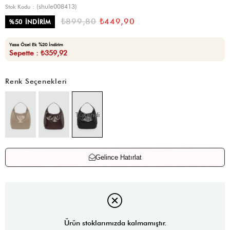
(shule008413)
Stok Kodu
₺899,80
₺449,90
%
50
İNDIRIM
Yaza Özel Ek %20 İndirim
Sepette : ₺359,92
Renk Seçenekleri
Tükendi
Gelince Hatırlat
Ürün stoklarımızda kalmamıştır.