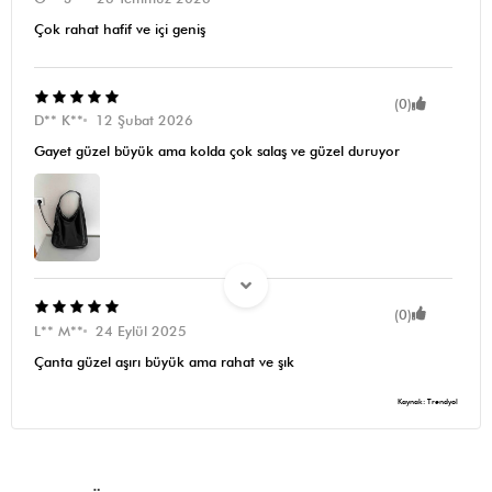
Çok rahat hafif ve içi geniş
(0)
D** K**
12 Şubat 2026
Gayet güzel büyük ama kolda çok salaş ve güzel duruyor
(0)
L** M**
24 Eylül 2025
Çanta güzel aşırı büyük ama rahat ve şık
Kaynak: Trendyol
(0)
Cansu O.
22 Eylül 2025
Yumuşacık harika