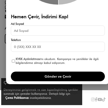
Müşteri Hizmetleri WhatsApp Hattı
Toptan Satış Whatsapp Hattı
0 850 305 86 91
Hemen Çevir, İndirimi Kap!
[email protected]
Ad Soyad
App Fırsatlarını Kaçırma
Download on the
GET IT ON
App Store
Google Play
Telefon
KVKK Aydınlatması
'nı okudum. Kampanya ve yenilikler ile ilgili
bilgilendirme almayı kabul ediyorum.
Gönder ve Çevir
Çerez Kullanımı
Deneyiminizi geliştirmek ve size kişiselleştirilmiş içerikler
sunmak için çerezler kullanıyoruz. Detaylı bilgi için
Çerez Politikamızı
inceleyebilirsiniz.
© Shule. All right reserved.