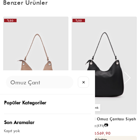
Benzer Ürünler
%50
%50
VIDEOLU
ÜRÜN
✕
Popüler Kategoriler
6
6
Valerie Oval Omuz Çantası Vizon
Valerie Oval Omuz Çantası Siyah
Son Aramalar
📷
📷
4.8
(6)
4.8
(171)
Kayıt yok
₺1.139,80
₺1.139,80
₺569,90
₺569,90
Seçili Ürünlerde Ek %30 İndirim
Yaza Özel Ek %20 İndirim