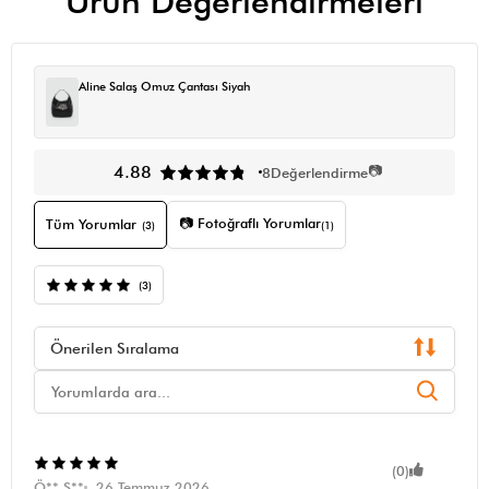
Ürün Değerlendirmeleri
Aline Salaş Omuz Çantası Siyah
📷
4.88
8
Değerlendirme
📷 Fotoğraflı Yorumlar
Tüm Yorumlar
(3)
(1)
(3)
Önerilen Sıralama
(0)
Ö** S**
26 Temmuz 2026