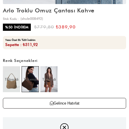
Arlo Troklu Omuz Çantası Kahve
(shule008492)
Stok Kodu
₺779,80
₺389,90
%
50
İNDIRIM
Yaza Özel Ek %20 İndirim
Sepette : ₺311,92
Renk Seçenekleri
Tükendi
Tükendi
Tükendi
Gelince Hatırlat