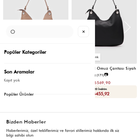
✕
Popüler Kategoriler
6
6
Valerie Oval Omuz Çantası Vizon
Valerie Oval Omuz Çantası Siyah
Son Aramalar
📷
📷
4.8
(6)
4.8
(171)
Kayıt yok
₺1.139,80
₺1.139,80
₺569,90
₺569,90
Seçili Ürünlerde Ek %30 İndirim
Yaza Özel Ek %20 İndirim
Sepette : ₺398,93
Sepette : ₺455,92
Popüler Ürünler
Bizden Haberler
Haberlerimiz, özel tekliflerimiz ve favori stillerimiz hakkında ilk siz
bilgi sahibi olun