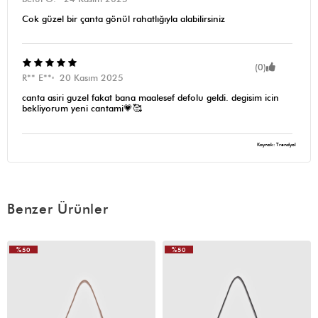
Cok güzel bir çanta gönül rahatlığıyla alabilirsiniz
(0)
R** E**
20 Kasım 2025
canta asiri guzel fakat bana maalesef defolu geldi. degisim icin
bekliyorum yeni cantami💗🥰
Kaynak: Trendyol
Benzer Ürünler
%50
%50
VIDEOLU
ÜRÜN