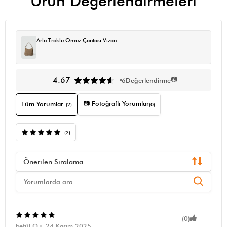
Ürün Değerlendirmeleri
Arlo Troklu Omuz Çantası Vizon
📷
4.67
6
Değerlendirme
📷 Fotoğraflı Yorumlar
Tüm Yorumlar
(2)
(0)
(2)
Önerilen Sıralama
(0)
betül O.
24 Kasım 2025