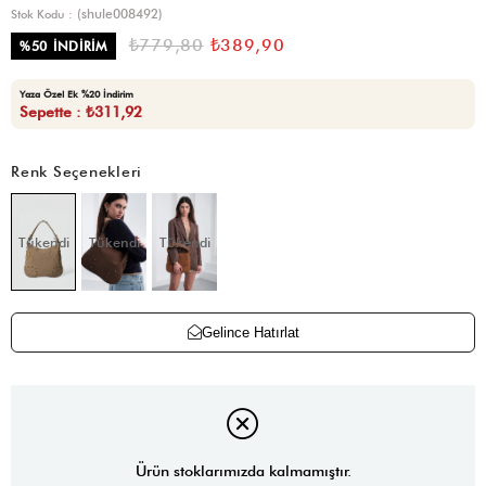
(shule008492)
Stok Kodu
₺779,80
₺389,90
%
50
İNDIRIM
Yaza Özel Ek %20 İndirim
Sepette : ₺311,92
Renk Seçenekleri
Tükendi
Tükendi
Tükendi
Gelince Hatırlat
Ürün stoklarımızda kalmamıştır.