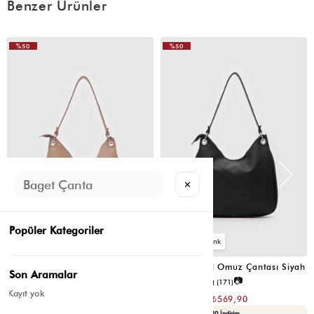
Benzer Ürünler
%50
%50
VIDEOLU
ÜRÜN
✕
Popüler Kategoriler
6
6
Valerie Oval Omuz Çantası Vizon
Valerie Oval Omuz Çantası Siyah
Son Aramalar
📷
📷
4.8
(6)
4.8
(171)
Kayıt yok
₺1.139,80
₺1.139,80
₺569,90
₺569,90
Seçili Ürünlerde Ek %30 İndirim
Yaza Özel Ek %20 İndirim