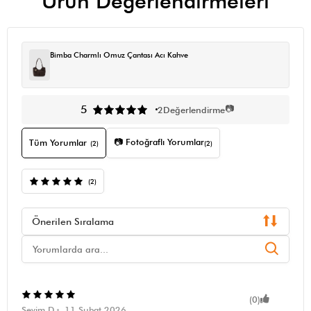
Ürün Değerlendirmeleri
Bimba Charmlı Omuz Çantası Acı Kahve
📷
5
2
Değerlendirme
📷 Fotoğraflı Yorumlar
Tüm Yorumlar
(2)
(2)
(2)
Önerilen Sıralama
(0)
Sevim D.
11 Şubat 2026