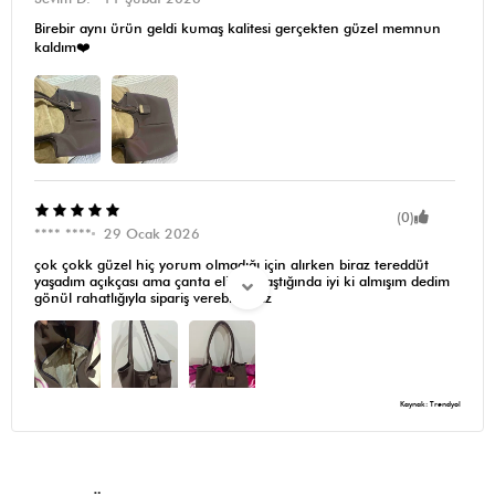
Birebir aynı ürün geldi kumaş kalitesi gerçekten güzel memnun
kaldım❤️
(0)
**** ****
29 Ocak 2026
çok çokk güzel hiç yorum olmadığı için alırken biraz tereddüt
yaşadım açıkçası ama çanta elime ulaştığında iyi ki almışım dedim
gönül rahatlığıyla sipariş verebilirsiniz
Kaynak: Trendyol