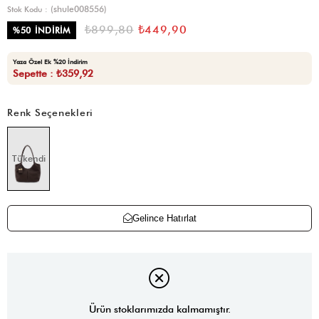
(shule008556)
Stok Kodu
₺899,80
₺449,90
%
50
İNDIRIM
Yaza Özel Ek %20 İndirim
Sepette : ₺359,92
Renk Seçenekleri
Tükendi
Gelince Hatırlat
Ürün stoklarımızda kalmamıştır.