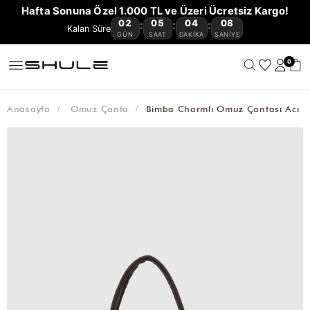
YENİ
CÜZDAN
ÇOK
VE
OMUZ
ÇAPRAZ
BAGET
HASIR
KANVAS
AVANTAJLI
Hafta Sonuna Özel 1.000 TL ve Üzeri Ücretsiz Kargo!
GELENLER
VE
KEMER
AKSESUAR
SATANLAR
SEYAHAT
ÇANTASI
ÇANTA
ÇANTA
ÇANTA
ÇANTA
ÜRÜNLER
02
05
04
08
:
:
:
🔥
KARTLIKLAR
ÇANTASI
GÜN
SAAT
DAKIKA
SANIYE
0
Anasayfa
Omuz Çanta
Bimba Charmlı Omuz Çantası Acı 