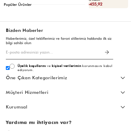
Sepette : ₺398,93
Sepette : ₺455,92
Popüler Ürünler
Bizden Haberler
Haberlerimiz, özel tekliflerimiz ve favori stillerimiz hakkında ilk siz
bilgi sahibi olun
Üyelik koşullarını
ve
kişisel verilerimin
korunmasını kabul
ediyorum.
Öne Çıkan Kategorilerimiz
Müşteri Hizmetleri
Kurumsal
Yardıma mı ihtiyacın var?