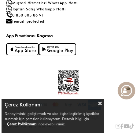
Müşteri Hizmetleri WhatsApp Hattı
Toptan Satış Whatsapp Hattı
0 850 305 86 91
[email protected]
App Fırsatlarını Kaçırma
Download on the
GET IT ON
App Store
Google Play
Çerez Kullanımı
Deneyiminizi geliştirmek ve size kişiselleştirilmiş içerikler
sunmak için çerezler kullanıyoruz. Detaylı bilgi için
Çerez Politikamızı
inceleyebilirsiniz.
© Shule. All right reserved.