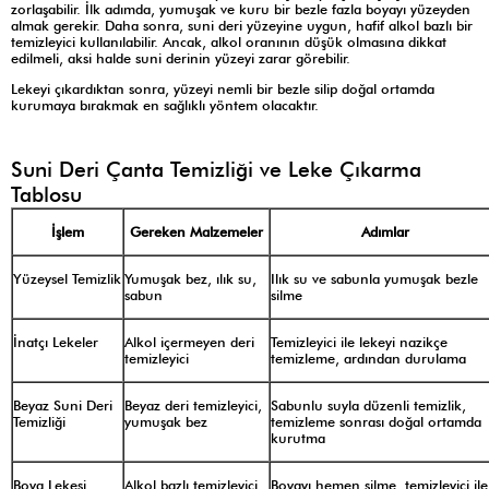
zorlaşabilir. İlk adımda, yumuşak ve kuru bir bezle fazla boyayı yüzeyden
almak gerekir. Daha sonra, suni deri yüzeyine uygun, hafif alkol bazlı bir
temizleyici kullanılabilir. Ancak, alkol oranının düşük olmasına dikkat
edilmeli, aksi halde suni derinin yüzeyi zarar görebilir.
Lekeyi çıkardıktan sonra, yüzeyi nemli bir bezle silip doğal ortamda
kurumaya bırakmak en sağlıklı yöntem olacaktır.
Suni Deri Çanta Temizliği ve Leke Çıkarma
Tablosu
İşlem
Gereken Malzemeler
Adımlar
Yüzeysel Temizlik
Yumuşak bez, ılık su,
Ilık su ve sabunla yumuşak bezle
sabun
silme
İnatçı Lekeler
Alkol içermeyen deri
Temizleyici ile lekeyi nazikçe
temizleyici
temizleme, ardından durulama
Beyaz Suni Deri
Beyaz deri temizleyici,
Sabunlu suyla düzenli temizlik,
Temizliği
yumuşak bez
temizleme sonrası doğal ortamda
kurutma
Boya Lekesi
Alkol bazlı temizleyici,
Boyayı hemen silme, temizleyici ile