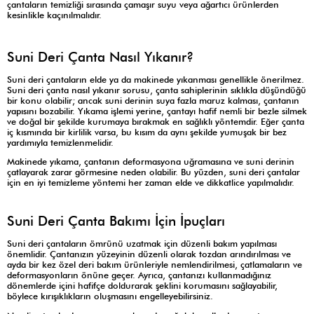
çantaların temizliği sırasında çamaşır suyu veya ağartıcı ürünlerden
kesinlikle kaçınılmalıdır.
Suni Deri Çanta Nasıl Yıkanır?
Suni deri çantaların elde ya da makinede yıkanması genellikle önerilmez.
Suni deri çanta nasıl yıkanır sorusu, çanta sahiplerinin sıklıkla düşündüğü
bir konu olabilir; ancak suni derinin suya fazla maruz kalması, çantanın
yapısını bozabilir. Yıkama işlemi yerine, çantayı hafif nemli bir bezle silmek
ve doğal bir şekilde kurumaya bırakmak en sağlıklı yöntemdir. Eğer çanta
iç kısmında bir kirlilik varsa, bu kısım da aynı şekilde yumuşak bir bez
yardımıyla temizlenmelidir.
Makinede yıkama, çantanın deformasyona uğramasına ve suni derinin
çatlayarak zarar görmesine neden olabilir. Bu yüzden, suni deri çantalar
için en iyi temizleme yöntemi her zaman elde ve dikkatlice yapılmalıdır.
Suni Deri Çanta Bakımı İçin İpuçları
Suni deri çantaların ömrünü uzatmak için düzenli bakım yapılması
önemlidir. Çantanızın yüzeyinin düzenli olarak tozdan arındırılması ve
ayda bir kez özel deri bakım ürünleriyle nemlendirilmesi, çatlamaların ve
deformasyonların önüne geçer. Ayrıca, çantanızı kullanmadığınız
dönemlerde içini hafifçe doldurarak şeklini korumasını sağlayabilir,
böylece kırışıklıkların oluşmasını engelleyebilirsiniz.