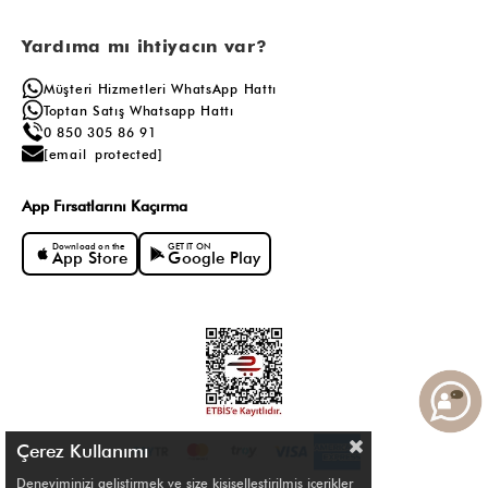
Yardıma mı ihtiyacın var?
Müşteri Hizmetleri WhatsApp Hattı
Toptan Satış Whatsapp Hattı
0 850 305 86 91
[email protected]
App Fırsatlarını Kaçırma
Download on the
GET IT ON
App Store
Google Play
Çerez Kullanımı
Deneyiminizi geliştirmek ve size kişiselleştirilmiş içerikler