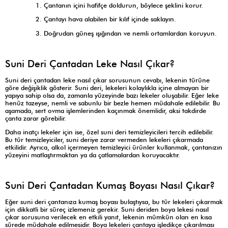
1. Çantanın içini hafifçe doldurun, böylece şeklini korur.
2. Çantayı hava alabilen bir kılıf içinde saklayın.
3. Doğrudan güneş ışığından ve nemli ortamlardan koruyun.
Suni Deri Çantadan Leke Nasıl Çıkar?
Suni deri çantadan leke nasıl çıkar sorusunun cevabı, lekenin türüne
göre değişiklik gösterir. Suni deri, lekeleri kolaylıkla içine almayan bir
yapıya sahip olsa da, zamanla yüzeyinde bazı lekeler oluşabilir. Eğer leke
henüz tazeyse, nemli ve sabunlu bir bezle hemen müdahale edilebilir. Bu
aşamada, sert ovma işlemlerinden kaçınmak önemlidir, aksi takdirde
çanta zarar görebilir.
Daha inatçı lekeler için ise, özel suni deri temizleyicileri tercih edilebilir.
Bu tür temizleyiciler, suni deriye zarar vermeden lekeleri çıkarmada
etkilidir. Ayrıca, alkol içermeyen temizleyici ürünler kullanmak, çantanızın
yüzeyini matlaştırmaktan ya da çatlamalardan koruyacaktır.
Suni Deri Çantadan Kumaş Boyası Nasıl Çıkar?
Eğer suni deri çantanıza kumaş boyası bulaştıysa, bu tür lekeleri çıkarmak
için dikkatli bir süreç izlemeniz gerekir. Suni deriden boya lekesi nasıl
çıkar sorusuna verilecek en etkili yanıt, lekenin mümkün olan en kısa
sürede müdahale edilmesidir. Boya lekeleri çantaya işledikçe çıkarılması