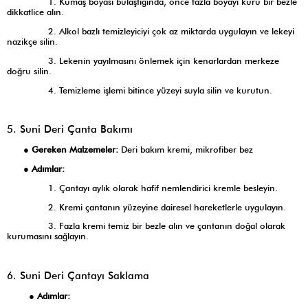
1. Kumaş boyası bulaştığında, önce fazla boyayı kuru bir bezle
dikkatlice alın.
2. Alkol bazlı temizleyiciyi çok az miktarda uygulayın ve lekeyi
nazikçe silin.
3. Lekenin yayılmasını önlemek için kenarlardan merkeze
doğru silin.
4. Temizleme işlemi bitince yüzeyi suyla silin ve kurutun.
5. Suni Deri Çanta Bakımı
●
Gereken Malzemeler:
Deri bakım kremi, mikrofiber bez
●
Adımlar:
1. Çantayı aylık olarak hafif nemlendirici kremle besleyin.
2. Kremi çantanın yüzeyine dairesel hareketlerle uygulayın.
3. Fazla kremi temiz bir bezle alın ve çantanın doğal olarak
kurumasını sağlayın.
6. Suni Deri Çantayı Saklama
●
Adımlar: