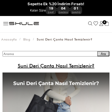
YENİ
CÜZDAN
ÇOK
VE
OMUZ
ÇAPRAZ
BAGET
HASIR
KANVAS
AVANTAJLI
Sepette Ek %20 İndirim Fırsatı!
GELENLER
VE
KEMER
AKSESUAR
SATANLAR
SEYAHAT
ÇANTASI
ÇANTA
ÇANTA
ÇANTA
ÇANTA
ÜRÜNLER
19
04
00
:
:
🔥
KARTLIKLAR
ÇANTASI
SAAT
DAKIKA
SANIYE
0
Anasayfa
Blog
Suni Deri Çanta Nasıl Temizlenir?
Ara
Suni Deri Çanta Nasıl Temizlenir?