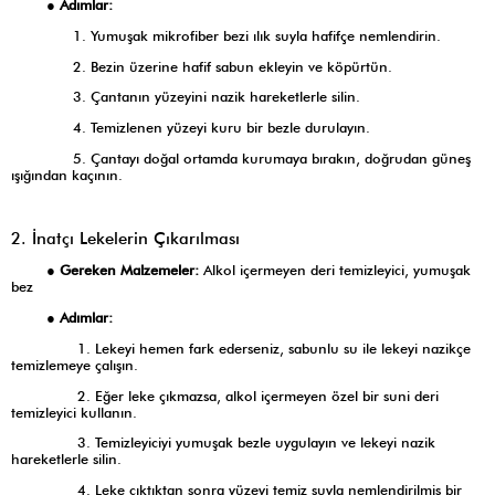
●
Adımlar:
1. Yumuşak mikrofiber bezi ılık suyla hafifçe nemlendirin.
2. Bezin üzerine hafif sabun ekleyin ve köpürtün.
3. Çantanın yüzeyini nazik hareketlerle silin.
4. Temizlenen yüzeyi kuru bir bezle durulayın.
5. Çantayı doğal ortamda kurumaya bırakın, doğrudan güneş
ışığından kaçının.
2. İnatçı Lekelerin Çıkarılması
●
Gereken Malzemeler:
Alkol içermeyen deri temizleyici, yumuşak
bez
●
Adımlar:
1. Lekeyi hemen fark ederseniz, sabunlu su ile lekeyi nazikçe
temizlemeye çalışın.
2. Eğer leke çıkmazsa, alkol içermeyen özel bir suni deri
temizleyici kullanın.
3. Temizleyiciyi yumuşak bezle uygulayın ve lekeyi nazik
hareketlerle silin.
4. Leke çıktıktan sonra yüzeyi temiz suyla nemlendirilmiş bir