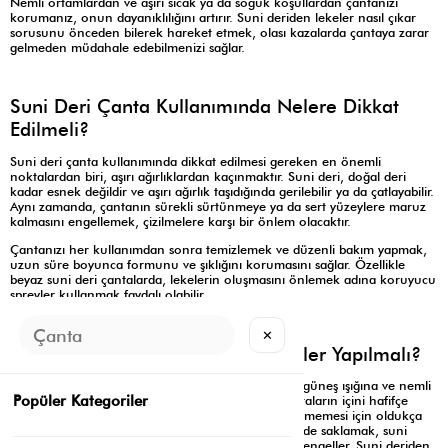
Nemli ortamlardan ve aşırı sıcak ya da soğuk koşullardan çantanızı
korumanız, onun dayanıklılığını artırır. Suni deriden lekeler nasıl çıkar
sorusunu önceden bilerek hareket etmek, olası kazalarda çantaya zarar
gelmeden müdahale edebilmenizi sağlar.
Suni Deri Çanta Kullanımında Nelere Dikkat
Edilmeli?
Suni deri çanta kullanımında dikkat edilmesi gereken en önemli
noktalardan biri, aşırı ağırlıklardan kaçınmaktır. Suni deri, doğal deri
kadar esnek değildir ve aşırı ağırlık taşıdığında gerilebilir ya da çatlayabilir.
Aynı zamanda, çantanın sürekli sürtünmeye ya da sert yüzeylere maruz
kalmasını engellemek, çizilmelere karşı bir önlem olacaktır.
Çantanızı her kullanımdan sonra temizlemek ve düzenli bakım yapmak,
uzun süre boyunca formunu ve şıklığını korumasını sağlar. Özellikle
beyaz suni deri çantalarda, lekelerin oluşmasını önlemek adına koruyucu
spreyler kullanmak faydalı olabilir.
✕
Suni Deri Çantaları Saklarken Neler Yapılmalı?
Suni deri çantalarınızı saklarken, onları doğrudan güneş ışığına ve nemli
Popüler Kategoriler
ortamlara maruz bırakmaktan kaçınmalısınız. Çantaların içini hafifçe
doldurup dik konumda saklamak, formunu kaybetmemesi için oldukça
önemlidir. Ayrıca, çantayı hava alabilen bir kılıf içinde saklamak, suni
derinin nefes almasını sağlar ve nemin birikmesini engeller. Suni deriden