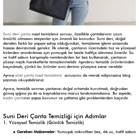
Suni deri çanta
nasıl temizlenir sorusu, özellikle çantalarının uzun
ömürlü olmasını isteyenler için önemli bir konudur. Suni deri, doğal
deriden farklı bir yapıya sahip olduğundan, temizleme işlemi sırasında
hassas davranmak gerekir. İlk olarak, çantanın üzerindeki toz ve yüzeysel
kirlerden arındırılması için yumuşak bir bezle hafifçe silinmesi önerilir. Su
ve hafif sabun karışımıyla nemlendirilen bir bez kullanarak, çantanın
yüzeyi nazik hareketlerle temizlenmelidir. Aşındırıcı temizlik ürünlerinden
kaçınılmalı, çünkü bu ürünler suni derinin yüzeyine zarar verebilir.
Ayrıca
süet çanta nasıl temizlenir
sorusunu da merak ediyorsanız blog
yazımızı okuyabilirsiniz.
Ayrıca, temizlik sonrası çantanızı doğal ortamda kurutmalı, doğrudan
güneş ışığına ya da ısı kaynaklarına maruz bırakmamalısınız. Bu sayede,
kadın çanta
nın yapısı korunur ve çatlama gibi problemlerden kaçınılır.
Suni Deri Çanta Temizliği için Adımlar
1. Yüzeysel Temizlik (Günlük Temizlik)
●
Gereken Malzemeler:
Yumuşak mikrofiber bez, ılık su, hafif sabun