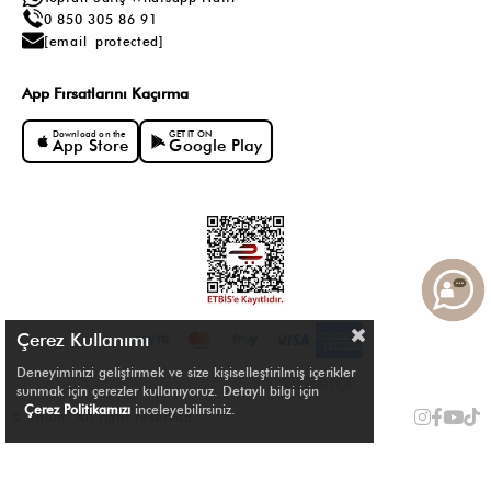
0 850 305 86 91
[email protected]
App Fırsatlarını Kaçırma
Download on the
GET IT ON
App Store
Google Play
Çerez Kullanımı
Deneyiminizi geliştirmek ve size kişiselleştirilmiş içerikler
sunmak için çerezler kullanıyoruz. Detaylı bilgi için
Çerez Politikamızı
inceleyebilirsiniz.
© Shule. All right reserved.