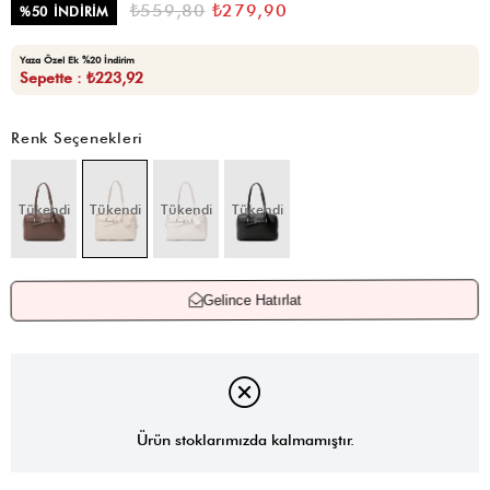
₺559,80
₺279,90
%
50
İNDIRIM
Yaza Özel Ek %20 İndirim
Sepette : ₺223,92
Renk Seçenekleri
Tükendi
Tükendi
Tükendi
Tükendi
Gelince Hatırlat
Ürün stoklarımızda kalmamıştır.