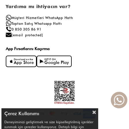
Yardıma mı ihtiyacın var?
Müşteri Hizmetleri WhatsApp Hattı
Toptan Satış Whatsapp Hattı
0 850 305 86 91
[email protected]
App Fırsatlarını Kaçırma
Download on the
GET IT ON
App Store
Google Play
Çerez Kullanımı
Deneyiminizi geliştirmek ve size kişiselleştirilmiş içerikler
sunmak için çerezler kullanıyoruz. Detaylı bilgi için