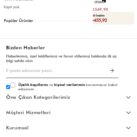
📷
📷
3.4
(12)
4.2
(226)
Kayıt yok
₺1.139,80
₺1.139,80
₺569,90
₺569,90
Seçili Ürünlerde Ek %30 İndirim
Yaza Özel Ek %20 İndirim
Sepette : ₺398,93
Sepette : ₺455,92
Popüler Ürünler
Bizden Haberler
Haberlerimiz, özel tekliflerimiz ve favori stillerimiz hakkında ilk siz
bilgi sahibi olun
Üyelik koşullarını
ve
kişisel verilerimin
korunmasını kabul
ediyorum.
Öne Çıkan Kategorilerimiz
Müşteri Hizmetleri
Kurumsal