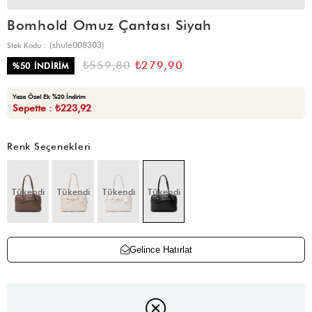
Bomhold Omuz Çantası Siyah
(shule008303)
Stok Kodu
₺559,80
₺279,90
%
50
İNDIRIM
Yaza Özel Ek %20 İndirim
Sepette : ₺223,92
Renk Seçenekleri
Tükendi
Tükendi
Tükendi
Tükendi
Gelince Hatırlat