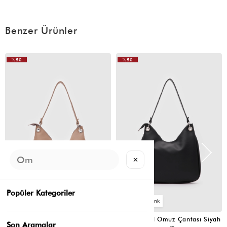
Benzer Ürünler
%50
%50
VIDEOLU
ÜRÜN
✕
Popüler Kategoriler
6
6
Valerie Oval Omuz Çantası Vizon
Valerie Oval Omuz Çantası Siyah
Son Aramalar