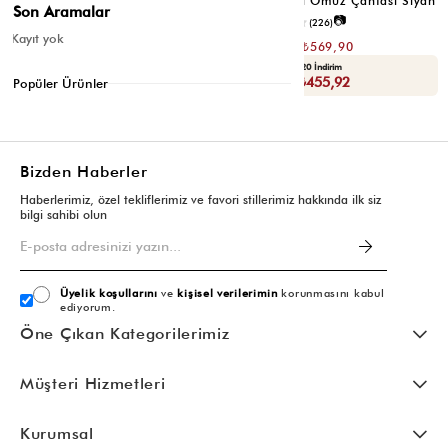
Valerie Oval Omuz Çantası Vizon
Valerie Oval Omuz Çantası Siyah
Son Aramalar
📷
📷
3.4
(12)
4.2
(226)
Kayıt yok
₺1.139,80
₺1.139,80
₺569,90
₺569,90
Seçili Ürünlerde Ek %30 İndirim
Yaza Özel Ek %20 İndirim
Sepette : ₺398,93
Sepette : ₺455,92
Popüler Ürünler
Bizden Haberler
Haberlerimiz, özel tekliflerimiz ve favori stillerimiz hakkında ilk siz
bilgi sahibi olun
Üyelik koşullarını
ve
kişisel verilerimin
korunmasını kabul
ediyorum.
Öne Çıkan Kategorilerimiz
Müşteri Hizmetleri
Kurumsal