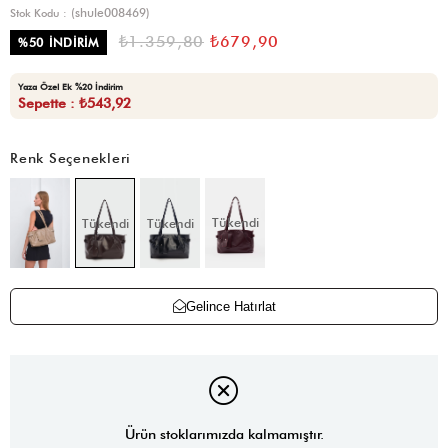
(shule008469)
Stok Kodu
₺1.359,80
₺679,90
%
50
İNDIRIM
Yaza Özel Ek %20 İndirim
Sepette : ₺543,92
Renk Seçenekleri
Tükendi
Tükendi
Tükendi
Gelince Hatırlat
Ürün stoklarımızda kalmamıştır.