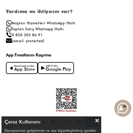
Yardıma mı ihtiyacın var?
Müşteri Hizmetleri WhatsApp Hattı
Toptan Satış Whatsapp Hattı
0 850 305 86 91
[email protected]
App Fırsatlarını Kaçırma
Download on the
GET IT ON
App Store
Google Play
Çerez Kullanımı
Deneyiminizi geliştirmek ve size kişiselleştirilmiş içerikler