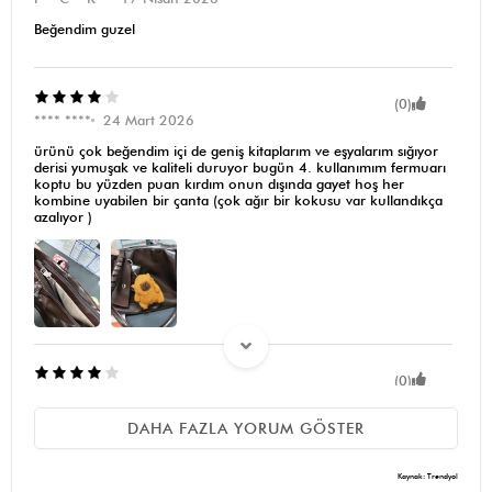
Beğendim guzel
(0)
**** ****
24 Mart 2026
ürünü çok beğendim içi de geniş kitaplarım ve eşyalarım sığıyor
derisi yumuşak ve kaliteli duruyor bugün 4. kullanımım fermuarı
koptu bu yüzden puan kırdım onun dışında gayet hoş her
kombine uyabilen bir çanta (çok ağır bir kokusu var kullandıkça
azalıyor )
(0)
n** k**
20 Mart 2026
ürünü severek kullanıyorum çok kullanışlı tablet su şişesi küçük
DAHA FAZLA YORUM GÖSTER
şemsiye her türlü şeyi koydum herhangi bi yırtılma derisinde
soyulma gözlemlemedim 6 aydır nerdeyse her gün taktım. Tek
problemi küçük cüzdanı sürekli söküldü sürekli bozuldu, beni
Kaynak: Trendyol