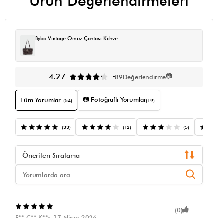
Ürün Değerlendirmeleri
Bybo Vintage Omuz Çantası Kahve
📷
4.27
89
Değerlendirme
📷 Fotoğraflı Yorumlar
Tüm Yorumlar
(54)
(19)
(33)
(12)
(5)
Önerilen Sıralama
(0)
F** C** K**
17 Nisan 2026