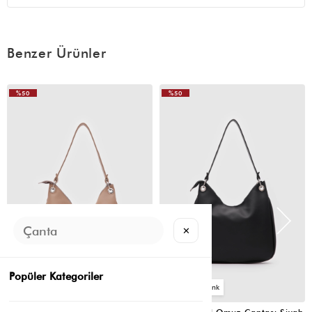
çıldırttı. istediğim görüntüde durmadı en son çıtçıtı koptu sonra
çıkarttım ama orası kullanışlı oluyordu içine ilaçlarımı
koyuyordum
Benzer Ürünler
(0)
d** t**
14 Mart 2026
%50
%50
COK BEGENDJM
VIDEOLU
ÜRÜN
(0)
F** G**
25 Şubat 2026
✕
Çok güzel sağlam çanta ama charmları cok cabuk bozuluyor
Popüler Kategoriler
6
6