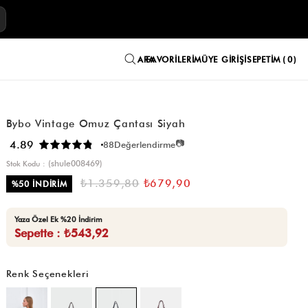
E
FAVORILERIM
ÜYE GIRIŞI
SEPETIM
0
Bybo Vintage Omuz Çantası Siyah
📷
4.89
88
Değerlendirme
(shule008469)
Stok Kodu
₺1.359,80
₺679,90
%
50
İNDIRIM
Yaza Özel Ek %20 İndirim
Sepette : ₺543,92
Renk Seçenekleri