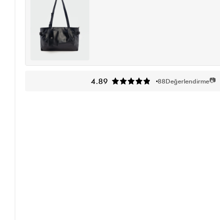
📷
4.89
88
Değerlendirme