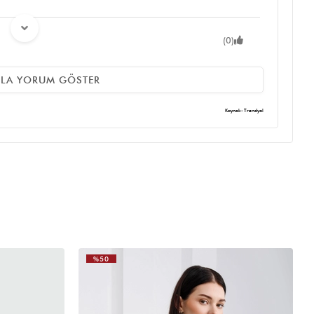
(0)
ZLA YORUM GÖSTER
Kaynak: Trendyol
(0)
isi var her yerde takılır alabilirsiniz içi gayet geniş her şeyimi
%50