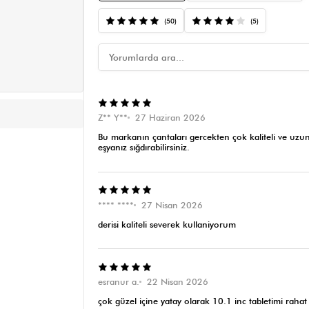
(50)
(5)
Z** Y**
27 Haziran 2026
Bu markanın çantaları gercekten çok kaliteli ve uzu
eşyanız sığdırabilirsiniz.
**** ****
27 Nisan 2026
derisi kaliteli severek kullaniyorum
esranur a.
22 Nisan 2026
çok güzel içine yatay olarak 10.1 inc tabletimi rahat 