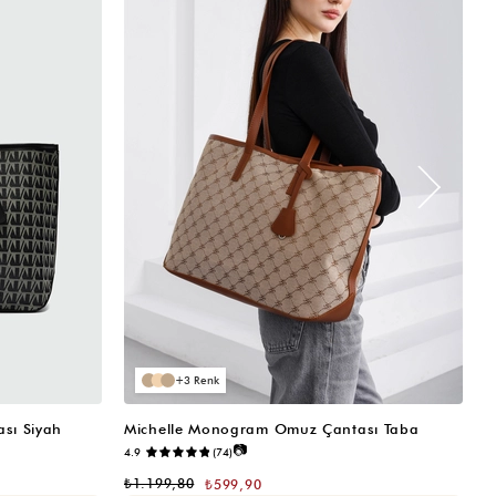
3
sı Siyah
Michelle Monogram Omuz Çantası Taba
M
📷
4.9
(74)
₺
₺1.199,80
₺599,90