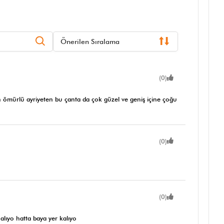
Önerilen Sıralama
(0)
n ömürlü ayriyeten bu çanta da çok güzel ve geniş içine çoğu
(0)
(0)
alıyo hatta baya yer kalıyo