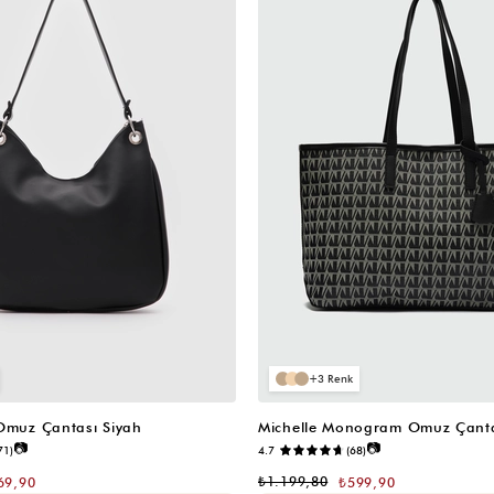
3
 Omuz Çantası Siyah
Michelle Monogram Omuz Çanta
📷
📷
71)
4.7
(68)
₺1.199,80
69,90
₺599,90