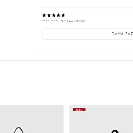
**** ****
26 Mart 2026
Elimden düşmeyen tek canta bayılıyorum
DAHA FA
N** K**
25 Mart 2026
Aslında kumaş olarak iyi gayet rahat ve yumuşak bir der
sığdırdım
%50