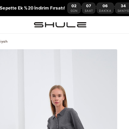
02
07
06
33
:
:
:
Sepette Ek %20 İndirim Fırsatı!
GÜN
SAAT
DAKIKA
SANIY
iyah