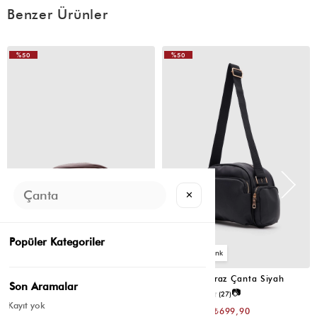
Benzer Ürünler
(0)
**** ****
13 Mart 2026
ÇOOK GÜSEELLLL KESİNLİKLE ALIN. Ne çok küçük ne de büyük
%50
%50
VIDEOLU
VIDEOLU
ÜRÜN
ÜRÜN
(0)
B** G**
05 Mart 2026
Ürün fotoğrafta göründüğü kadar büyük gelmiyor hayal kırıklığı
gerçekten kalite olarak iyi gözüküyor.Boyutu küçük de olsa iade
✕
ile uğraşamayacağım
Popüler Kategoriler
2
2
Montes Çapraz Çanta Acı Kahve
Montes Çapraz Çanta Siyah
Son Aramalar
📷
📷
4.5
(12)
4.6
(27)
Kayıt yok
₺1.399,80
₺1.399,80
₺699,90
₺699,90