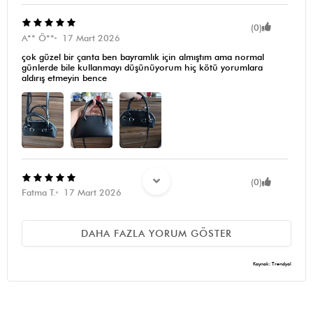
(0)
A** Ö**
17 Mart 2026
çok güzel bir çanta ben bayramlık için almıştım ama normal
günlerde bile kullanmayı düşünüyorum hiç kötü yorumlara
aldırış etmeyin bence
(0)
Fatma T.
17 Mart 2026
ben çok beğendimm .boyutu biraz küçük ama mini çanta
sevenler bayılır . askıı kısmıda normal çantalar kadar gayet yeterli
DAHA FAZLA YORUM GÖSTER
Kaynak: Trendyol