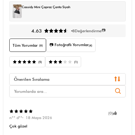
Cassidy Mini Çapraz Çanta Siyah
📷
4.63
8
Değerlendirme
📷 Fotoğraflı Yorumlar
Tüm Yorumlar
(6)
(4)
(5)
(1)
Önerilen Sıralama
(0)
n** d**
18 Mayıs 2026
Çok güzel