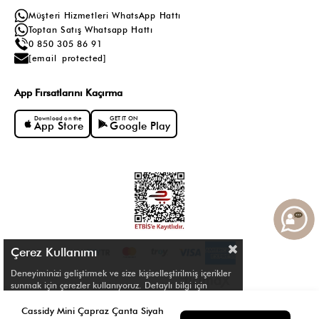
Müşteri Hizmetleri WhatsApp Hattı
Toptan Satış Whatsapp Hattı
0 850 305 86 91
[email protected]
App Fırsatlarını Kaçırma
Download on the
GET IT ON
App Store
Google Play
Çerez Kullanımı
Deneyiminizi geliştirmek ve size kişiselleştirilmiş içerikler
sunmak için çerezler kullanıyoruz. Detaylı bilgi için
Çerez Politikamızı
inceleyebilirsiniz.
© Shule. All right reserved.
Cassidy Mini Çapraz Çanta Siyah