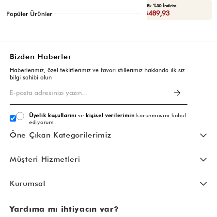
Seçili Ürünlerde Ek %30 İndirim
Seçili Ürünlerde Ek %30 İndirim
Sepette : ₺489,93
Sepette : ₺489,93
Popüler Ürünler
Bizden Haberler
Haberlerimiz, özel tekliflerimiz ve favori stillerimiz hakkında ilk siz
bilgi sahibi olun
Üyelik koşullarını
ve
kişisel verilerimin
korunmasını kabul
ediyorum.
Öne Çıkan Kategorilerimiz
Müşteri Hizmetleri
Kurumsal
Yardıma mı ihtiyacın var?