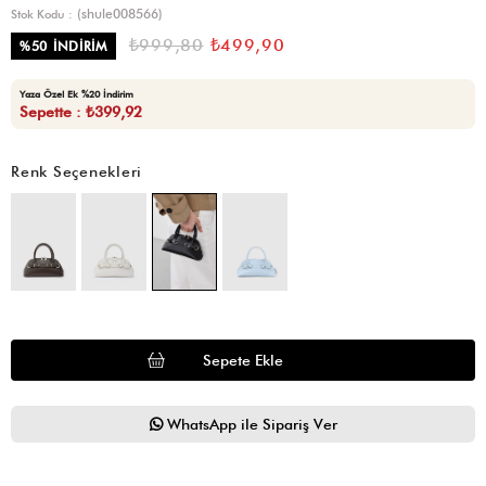
(shule008566)
Stok Kodu
₺999,80
₺499,90
%
50
İNDIRIM
Yaza Özel Ek %20 İndirim
Sepette : ₺399,92
Renk Seçenekleri
WhatsApp ile Sipariş Ver