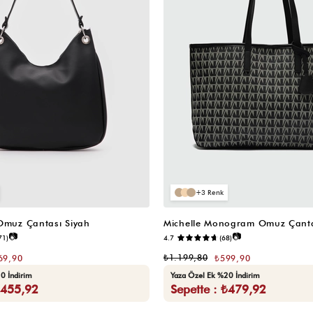
3
 Omuz Çantası Siyah
Michelle Monogram Omuz Çanta
📷
📷
71)
4.7
(68)
₺1.199,80
69,90
₺599,90
0 İndirim
Yaza Özel Ek %20 İndirim
₺455,92
Sepette : ₺479,92