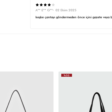
A** E** G**
02 Ekim 2025
keşke çantayı göndermeden önce içini gazete veya be
katlanma izi kalıyor kötü görüntü oluşuyor ama çan
%50