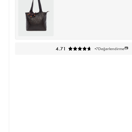
📷
4.71
7
Değerlendirme