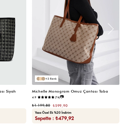
3
sı Siyah
Michelle Monogram Omuz Çantası Taba
M
📷
4.9
(74)
₺
₺1.199,80
₺599,90
Yaza Özel Ek %20 İndirim
Sepette : ₺479,92