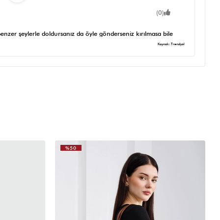
(0)
nzer şeylerle doldursanız da öyle gönderseniz kırılmasa bile
ta güzel tam fiyat performans ürünü
Kaynak: Trendyol
%50