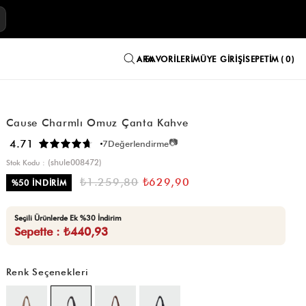
E
FAVORILERIM
ÜYE GIRIŞI
SEPETIM
0
Cause Charmlı Omuz Çanta Kahve
📷
4.71
7
Değerlendirme
(shule008472)
Stok Kodu
₺1.259,80
₺629,90
%
50
İNDIRIM
Seçili Ürünlerde Ek %30 İndirim
Sepette : ₺440,93
Renk Seçenekleri