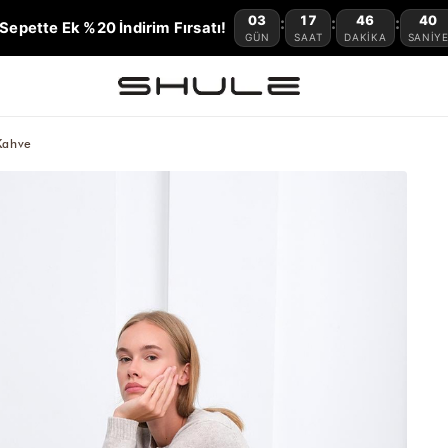
03
17
46
38
:
:
:
Sepette Ek %20 İndirim Fırsatı!
GÜN
SAAT
DAKIKA
SANIY
Kahve