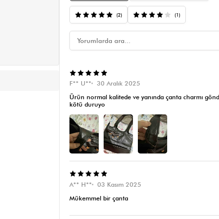
(2)
(1)
F** U**
30 Aralık 2025
Ürün normal kalitede ve yanında çanta charmı gönder
kötü duruyo
A** H**
03 Kasım 2025
Mükemmel bir çanta