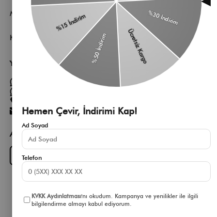
Müşteri Hizmetleri
Kurumsal
Yardıma mı ihtiyacın var?
Müşteri Hizmetleri WhatsApp Hattı
Toptan Satış Whatsapp Hattı
0 850 305 86 91
Hemen Çevir, İndirimi Kap!
[email protected]
Ad Soyad
App Fırsatlarını Kaçırma
Download on the
GET IT ON
App Store
Google Play
Telefon
KVKK Aydınlatması
'nı okudum. Kampanya ve yenilikler ile ilgili
bilgilendirme almayı kabul ediyorum.