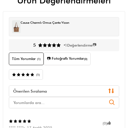
Ürün Değerlendirmeleri
Cause Charmlı Omuz Çanta Vizon
📷
5
1
Değerlendirme
📷 Fotoğraflı Yorumlar
Tüm Yorumlar
(1)
(0)
(1)
Önerilen Sıralama
(0)
**** ****
17 Aralık 2025