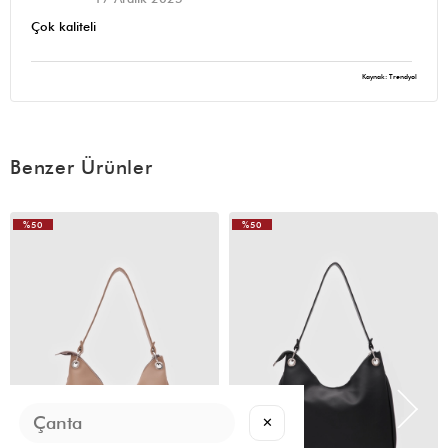
Çok kaliteli
Kaynak: Trendyol
Benzer Ürünler
%50
%50
VIDEOLU
ÜRÜN
✕