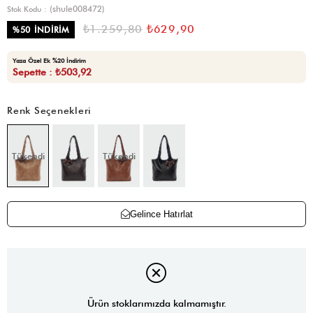
(shule008472)
Stok Kodu
₺1.259,80
₺629,90
%
50
İNDIRIM
Yaza Özel Ek %20 İndirim
Sepette : ₺503,92
Renk Seçenekleri
Tükendi
Tükendi
Gelince Hatırlat
Ürün stoklarımızda kalmamıştır.