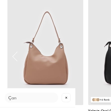
VIDEOLU
ÜRÜN
✕
6
6
Valerie Oval Omuz Çantası Vizon
Valerie Oval