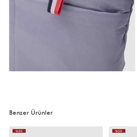
Benzer Ürünler
%50
%50