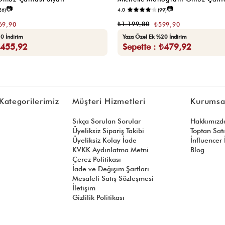
📷
📷
26)
4.0
(99)
₺1.199,80
69,90
₺599,90
0 İndirim
Yaza Özel Ek %20 İndirim
₺455,92
Sepette : ₺479,92
Kategorilerimiz
Müşteri Hizmetleri
Kurumsa
Sıkça Sorulan Sorular
Hakkımızd
Üyeliksiz Sipariş Takibi
Toptan Sat
Üyeliksiz Kolay İade
İnfluencer İ
KVKK Aydınlatma Metni
Blog
Çerez Politikası
İade ve Değişim Şartları
Mesafeli Satış Sözleşmesi
İletişim
Gizlilik Politikası