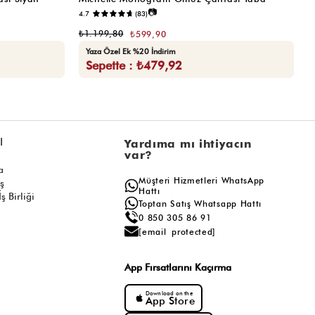
📷
4.7
(83)
₺
₺1.199,80
₺599,90
Yaza Özel Ek %20 İndirim
Sepette : ₺479,92
l
Yardıma mı ihtiyacın
var?
a
Müşteri Hizmetleri WhatsApp
ış
Hattı
ş Birliği
Toptan Satış Whatsapp Hattı
0 850 305 86 91
[email protected]
App Fırsatlarını Kaçırma
Download on the
App Store