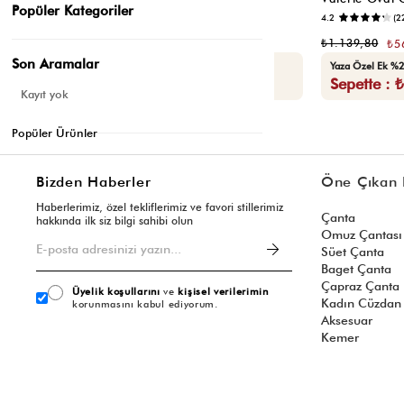
Popüler Kategoriler
📷
3.4
(12)
4.2
(2
₺1.139,80
₺1.139,80
₺569,90
₺5
Son Aramalar
Seçili Ürünlerde Ek %30 İndirim
Yaza Özel Ek %2
Sepette : ₺398,93
Sepette : 
Kayıt yok
Popüler Ürünler
Bizden Haberler
Öne Çıkan 
Haberlerimiz, özel tekliflerimiz ve favori stillerimiz
Çanta
hakkında ilk siz bilgi sahibi olun
Omuz Çantası
Süet Çanta
Baget Çanta
Çapraz Çanta
Üyelik koşullarını
ve
kişisel verilerimin
Kadın Cüzdan
korunmasını kabul ediyorum.
Aksesuar
Kemer