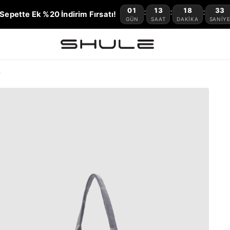
01
13
18
32
:
:
:
Sepette Ek %20 İndirim Fırsatı!
GÜN
SAAT
DAKIKA
SANIY
t