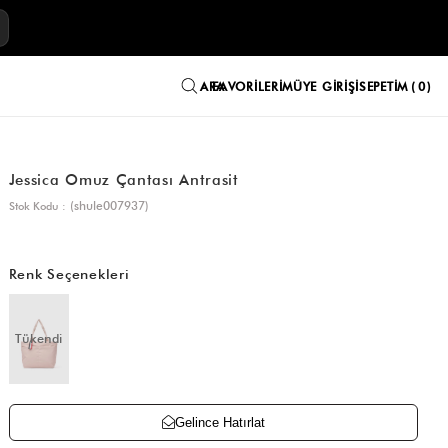
E
FAVORILERIM
ÜYE GIRIŞI
SEPETIM
0
Jessica Omuz Çantası Antrasit
(shule007937)
Stok Kodu
Renk Seçenekleri
Tükendi
Gelince Hatırlat