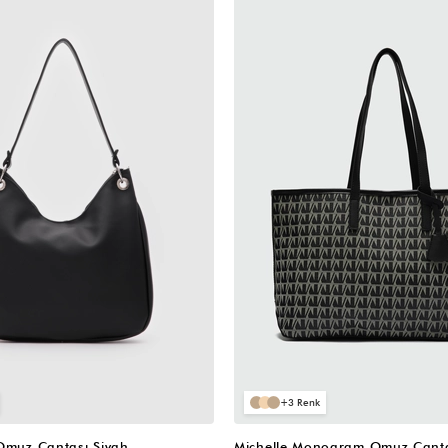
3
 Omuz Çantası Siyah
Michelle Monogram Omuz Çanta