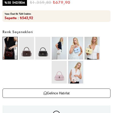
₺1.359,80
₺679,90
%
50
İNDIRIM
Yaza Özel Ek %20 İndirim
Sepette : ₺543,92
Renk Seçenekleri
Tükendi
Gelince Hatırlat