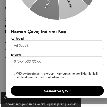
Yardıma mı ihtiyacın var?
Müşteri Hizmetleri WhatsApp Hattı
Toptan Satış Whatsapp Hattı
0 850 305 86 91
Hemen Çevir, İndirimi Kap!
[email protected]
Ad Soyad
App Fırsatlarını Kaçırma
Download on the
GET IT ON
App Store
Google Play
Telefon
KVKK Aydınlatması
'nı okudum. Kampanya ve yenilikler ile ilgili
bilgilendirme almayı kabul ediyorum.
Gönder ve Çevir
Çerez Kullanımı
Deneyiminizi geliştirmek ve size kişiselleştirilmiş içerikler