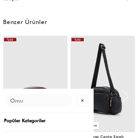
Benzer Ürünler
%50
%50
VIDEOLU
VIDEOLU
ÜRÜN
ÜRÜN
✕
Popüler Kategoriler
2
2
Montes Çapraz Çanta Acı Kahve
Montes Çapraz Çanta Siyah