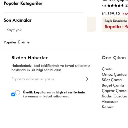
Popüler Kategoriler
📷
4.5
(12)
4.6
(2
₺1.399,80
₺1.399,80
₺699,90
₺6
Son Aramalar
Seçili Ürünlerde Ek %30 İndirim
Seçili Ürünlerde
Sepette : ₺489,93
Sepette : 
Kayıt yok
Popüler Ürünler
Bizden Haberler
Öne Çıkan 
Haberlerimiz, özel tekliflerimiz ve favori stillerimiz
Çanta
hakkında ilk siz bilgi sahibi olun
Omuz Çantası
Süet Çanta
Baget Çanta
Çapraz Çanta
Üyelik koşullarını
ve
kişisel verilerimin
Kadın Cüzdan
korunmasını kabul ediyorum.
Aksesuar
Kemer