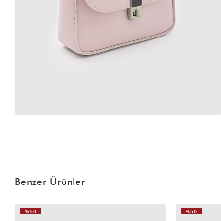
Benzer Ürünler
%50
%50