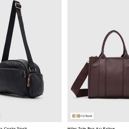
VIDEOLU
ÜRÜN
2
z Çanta Siyah
Miles Tote Bag Acı Kahve