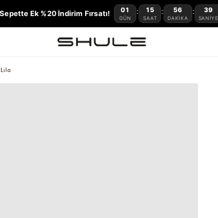
01
15
56
38
:
:
:
Sepette Ek %20 İndirim Fırsatı!
GÜN
SAAT
DAKIKA
SANIY
Lila