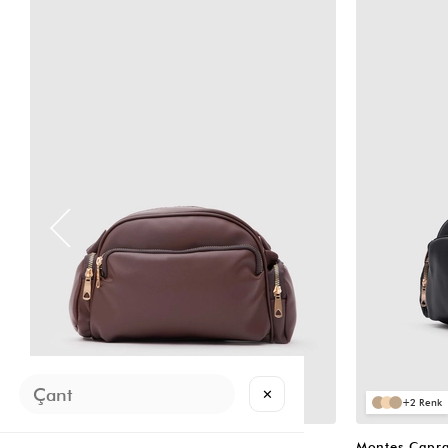
VIDEOLU
VIDEOLU
ÜRÜN
ÜRÜN
✕
2
2
Montes Çapraz Çanta Acı Kahve
Montes Çapra