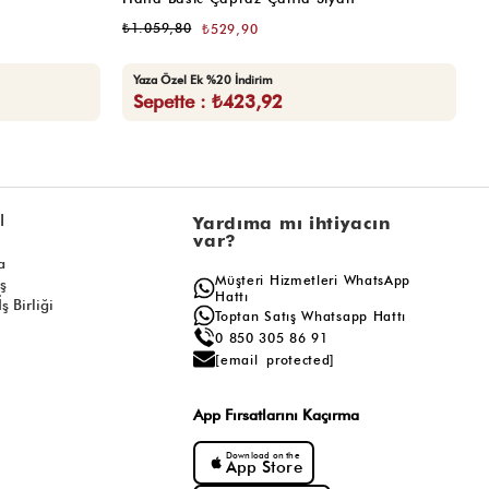
₺1.059,80
₺
₺529,90
Yaza Özel Ek %20 İndirim
Sepette : ₺423,92
l
Yardıma mı ihtiyacın
var?
a
Müşteri Hizmetleri WhatsApp
ış
Hattı
ş Birliği
Toptan Satış Whatsapp Hattı
0 850 305 86 91
[email protected]
App Fırsatlarını Kaçırma
Download on the
App Store