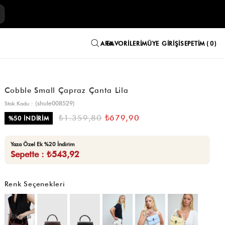
E
FAVORILERIM
ÜYE GIRIŞI
SEPETIM
0
Cobble Small Çapraz Çanta Lila
(shule008529)
Stok Kodu
₺1.359,80
₺679,90
%
50
İNDIRIM
Yaza Özel Ek %20 İndirim
Sepette : ₺543,92
Renk Seçenekleri
Tükendi