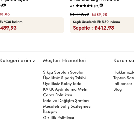
📷
📷
7)
4.5
(95)
₺1.179,80
99,90
₺589,90
 Ek %30 İndirim
Seçili Ürünlerde Ek %30 İndirim
₺489,93
Sepette : ₺412,93
Kategorilerimiz
Müşteri Hizmetleri
Kurumsa
Sıkça Sorulan Sorular
Hakkımızd
Üyeliksiz Sipariş Takibi
Toptan Sat
Üyeliksiz Kolay İade
İnfluencer İ
KVKK Aydınlatma Metni
Blog
Çerez Politikası
İade ve Değişim Şartları
Mesafeli Satış Sözleşmesi
İletişim
Gizlilik Politikası