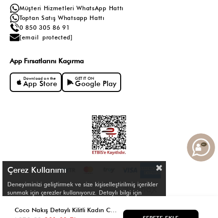
Müşteri Hizmetleri WhatsApp Hattı
Toptan Satış Whatsapp Hattı
0 850 305 86 91
[email protected]
App Fırsatlarını Kaçırma
Download on the
GET IT ON
App Store
Google Play
Çerez Kullanımı
Deneyiminizi geliştirmek ve size kişiselleştirilmiş içerikler
sunmak için çerezler kullanıyoruz. Detaylı bilgi için
Çerez Politikamızı
inceleyebilirsiniz.
© Shule. All right reserved.
Coco Nakış Detaylı Kilitli Kadın Cüzdan Lila