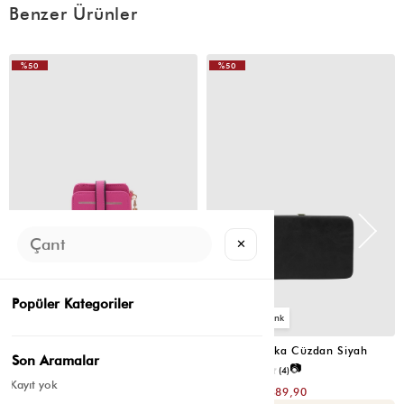
Benzer Ürünler
%50
%50
✕
Popüler Kategoriler
2
4
Cat Çok Gözlü Kartlık Cüzdan Fuşya
Portföy Tabaka Cüzdan Siyah
Son Aramalar
📷
📷
3.8
(6)
2.5
(4)
Kayıt yok
₺299,80
₺779,80
₺149,90
₺389,90