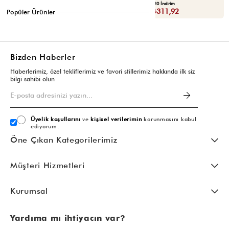
Yaza Özel Ek %20 İndirim
Yaza Özel Ek %20 İndirim
Sepette : ₺119,92
Sepette : ₺311,92
Popüler Ürünler
Bizden Haberler
Haberlerimiz, özel tekliflerimiz ve favori stillerimiz hakkında ilk siz
bilgi sahibi olun
Üyelik koşullarını
ve
kişisel verilerimin
korunmasını kabul
ediyorum.
Öne Çıkan Kategorilerimiz
Müşteri Hizmetleri
Kurumsal
Yardıma mı ihtiyacın var?