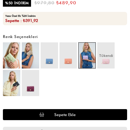
₺979,80
₺489,90
%
50
İNDIRIM
Yaza Özel Ek %20 İndirim
Sepette : ₺391,92
Renk Seçenekleri
Tükendi