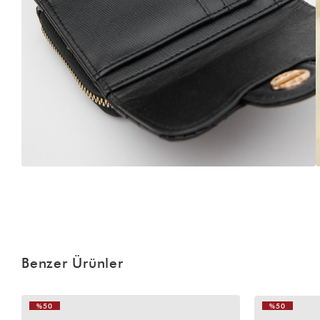
Benzer Ürünler
%50
%50