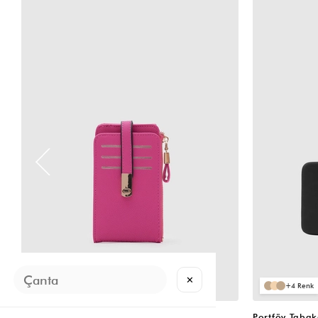
✕
2
4
Cat Çok Gözlü Kartlık Cüzdan Fuşya
Portföy Taba