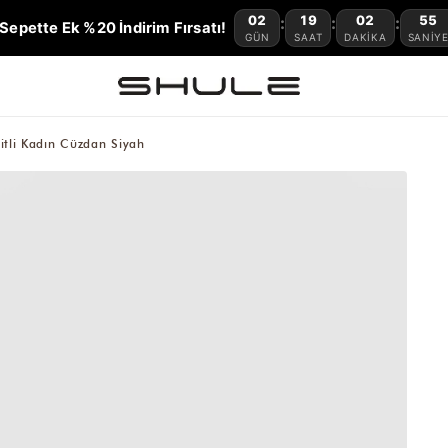
02
19
02
54
:
:
:
Sepette Ek %20 İndirim Fırsatı!
GÜN
SAAT
DAKIKA
SANIY
litli Kadın Cüzdan Siyah