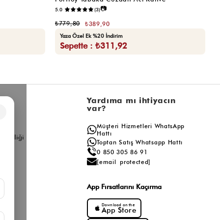
📷
5.0
(3)
5.
₺779,80
₺
₺389,90
Yaza Özel Ek %20 İndirim
Sepette : ₺311,92
l
Yardıma mı ihtiyacın
var?
×
a
Müşteri Hizmetleri WhatsApp
ış
Hattı
ş Birliği
Toptan Satış Whatsapp Hattı
0 850 305 86 91
[email protected]
App Fırsatlarını Kaçırma
Download on the
App Store