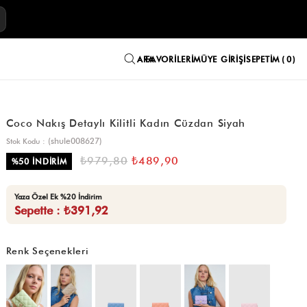
E
FAVORILERIM
ÜYE GIRIŞI
SEPETIM
0
Coco Nakış Detaylı Kilitli Kadın Cüzdan Siyah
(shule008627)
Stok Kodu
₺979,80
₺489,90
%
50
İNDIRIM
Yaza Özel Ek %20 İndirim
Sepette : ₺391,92
Renk Seçenekleri