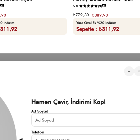
📷
📷
5.0
(3)
₺779,80
,90
₺389,90
0 İndirim
Yaza Özel Ek %20 İndirim
₺311,92
Sepette : ₺311,92
Kategorilerimiz
Müşteri Hizmetleri
Kurumsa
−
Sıkça Sorulan Sorular
Hakkımızd
Üyeliksiz Sipariş Takibi
Toptan Sat
Üyeliksiz Kolay İade
İnfluencer İ
KVKK Aydınlatma Metni
Blog
Çerez Politikası
Hemen Çevir, İndirimi Kap!
İade ve Değişim Şartları
Mesafeli Satış Sözleşmesi
Ad Soyad
İletişim
Gizlilik Politikası
Telefon