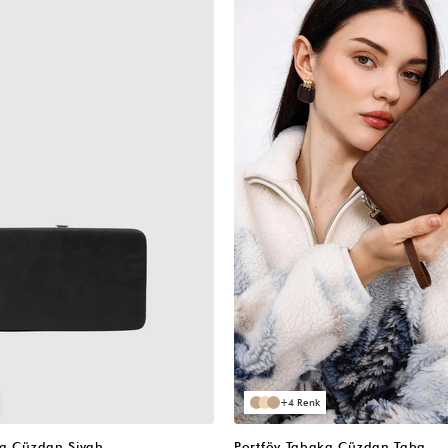
4
ka Cüzdan Siyah
Portföy Tabaka Cüzdan Taba