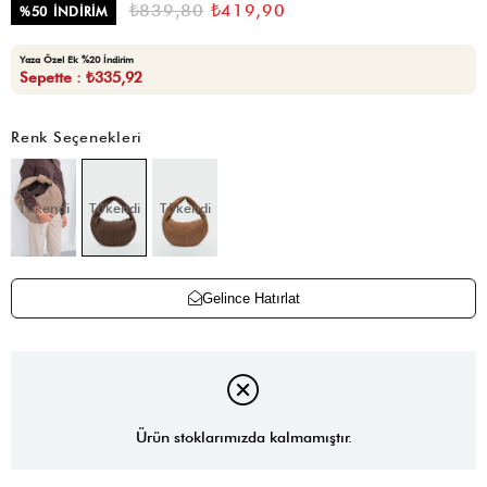
₺839,80
₺419,90
%
50
İNDIRIM
Yaza Özel Ek %20 İndirim
Sepette : ₺335,92
Renk Seçenekleri
Tükendi
Tükendi
Tükendi
Gelince Hatırlat
Ürün stoklarımızda kalmamıştır.