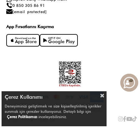
0 850 305 86 91
[email protected]
App Fırsatlarını Kaçırma
Download on the
GET IT ON
App Store
Google Play
Çerez Kullanımı
Deneyiminizi geliştirmek ve size kişiselleştirilmiş içerikler
sunmak için çerezler kullanıyoruz. Detaylı bilgi için
Çerez Politikamızı
inceleyebilirsiniz.
© Shule. All right reserved.