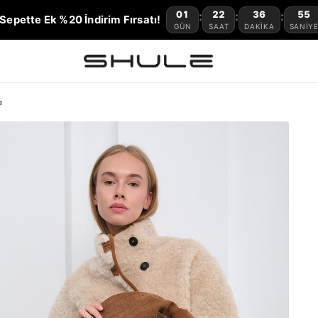
01
22
36
54
:
:
:
Sepette Ek %20 İndirim Fırsatı!
GÜN
SAAT
DAKIKA
SANIY
a