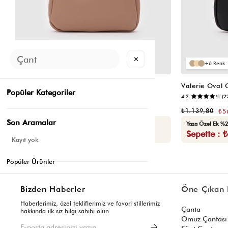
✕
6
6
Valerie Oval Omuz Çantası Vizon
Valerie Oval
Popüler Kategoriler
📷
3.4
(12)
4.2
(2
₺1.139,80
₺1.139,80
₺569,90
₺5
Son Aramalar
Seçili Ürünlerde Ek %30 İndirim
Yaza Özel Ek %2
Sepette : ₺398,93
Sepette : 
Kayıt yok
Popüler Ürünler
Bizden Haberler
Öne Çıkan 
Haberlerimiz, özel tekliflerimiz ve favori stillerimiz
Çanta
hakkında ilk siz bilgi sahibi olun
Omuz Çantası