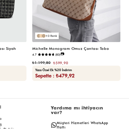
3
sı Siyah
Michelle Monogram Omuz Çantası Taba
M
📷
4.7
(83)
₺
₺1.199,80
₺599,90
Yaza Özel Ek %20 İndirim
Sepette : ₺479,92
l
Yardıma mı ihtiyacın
var?
a
Müşteri Hizmetleri WhatsApp
ış
Hattı