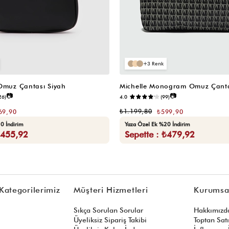
3
 Omuz Çantası Siyah
Michelle Monogram Omuz Çanta
📷
📷
26)
4.0
(99)
₺1.199,80
69,90
₺599,90
0 İndirim
Yaza Özel Ek %20 İndirim
₺455,92
Sepette : ₺479,92
Kategorilerimiz
Müşteri Hizmetleri
Kurumsa
Sıkça Sorulan Sorular
Hakkımızd
Üyeliksiz Sipariş Takibi
Toptan Sat