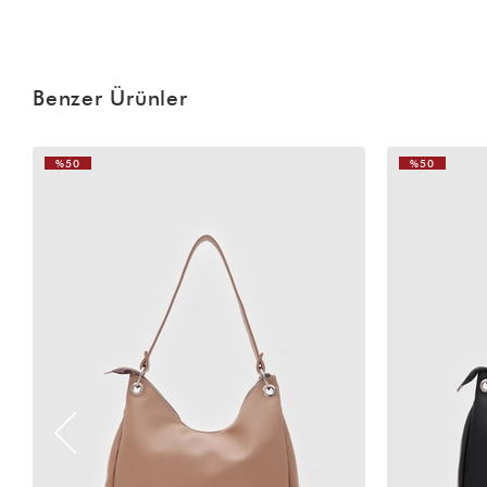
Benzer Ürünler
%50
%50
VIDEOLU
ÜRÜN