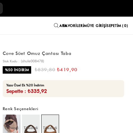
E
FAVORILERIM
ÜYE GIRIŞI
SEPETIM
0
Cove Süet Omuz Çantası Taba
(shule008478)
Stok Kodu
₺839,80
₺419,90
%
50
İNDIRIM
Yaza Özel Ek %20 İndirim
Sepette : ₺335,92
Renk Seçenekleri
Tükendi
Tükendi
Tükendi