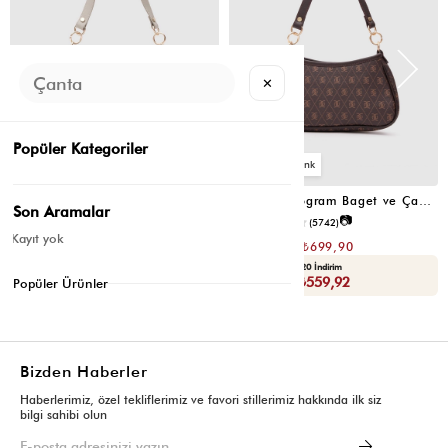
✕
Popüler Kategoriler
4
4
Farme Monogram Baget ve Çapraz Çanta Bej
Farme Monogram Baget ve Çapraz Çanta Kahverengi
Son Aramalar
📷
₺1.399,80
4.7
(5742)
₺699,90
Kayıt yok
₺1.399,80
₺699,90
Yaza Özel Ek %20 İndirim
Yaza Özel Ek %20 İndirim
Sepette : ₺559,92
Sepette : ₺559,92
Popüler Ürünler
Bizden Haberler
Haberlerimiz, özel tekliflerimiz ve favori stillerimiz hakkında ilk siz
bilgi sahibi olun