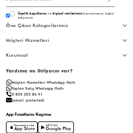
Üyelik koşullarını
ve
kişisel verilerimin
korunmasını kabul
ediyorum.
Öne Çıkan Kategorilerimiz
Müşteri Hizmetleri
Kurumsal
Yardıma mı ihtiyacın var?
Müşteri Hizmetleri WhatsApp Hattı
Toptan Satış Whatsapp Hattı
0 850 305 86 91
[email protected]
App Fırsatlarını Kaçırma
Download on the
GET IT ON
App Store
Google Play