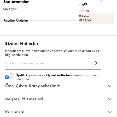
Son Aramalar
📷
📷
3.8
(6)
2.5
(4)
Kayıt yok
₺299,80
₺779,80
₺149,90
₺389,90
Yaza Özel Ek %20 İndirim
Yaza Özel Ek %20 İndirim
Sepette : ₺119,92
Sepette : ₺311,92
Popüler Ürünler
Bizden Haberler
Haberlerimiz, özel tekliflerimiz ve favori stillerimiz hakkında ilk siz
bilgi sahibi olun
Üyelik koşullarını
ve
kişisel verilerimin
korunmasını kabul
ediyorum.
Öne Çıkan Kategorilerimiz
Müşteri Hizmetleri
Kurumsal