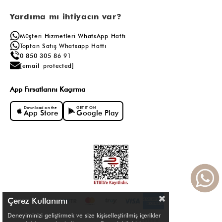
Yardıma mı ihtiyacın var?
Müşteri Hizmetleri WhatsApp Hattı
Toptan Satış Whatsapp Hattı
0 850 305 86 91
[email protected]
App Fırsatlarını Kaçırma
Download on the
GET IT ON
App Store
Google Play
Çerez Kullanımı
Deneyiminizi geliştirmek ve size kişiselleştirilmiş içerikler