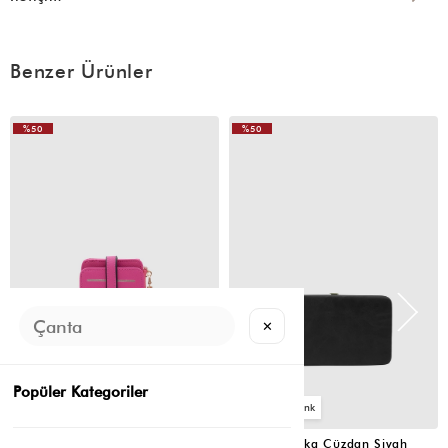
Benzer Ürünler
%50
%50
✕
Popüler Kategoriler
2
4
Cat Çok Gözlü Kartlık Cüzdan Fuşya
Portföy Tabaka Cüzdan Siyah