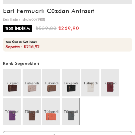
Earl Fermuarlı Cüzdan Antrasit
(shule007980)
Stok Kodu
₺539,80
₺269,90
%
50
İNDIRIM
Yaza Özel Ek %20 İndirim
Sepette : ₺215,92
Renk Seçenekleri
Tükendi
Tükendi
Tükendi
Tükendi
Tükendi
Tükendi
Tükendi
Tükendi
Tükendi
Tükendi