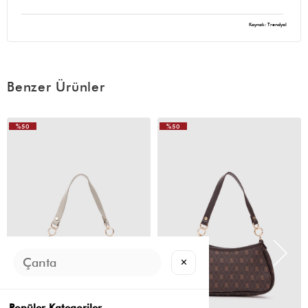
Kaynak: Trendyol
Benzer Ürünler
%50
%50
✕
Popüler Kategoriler