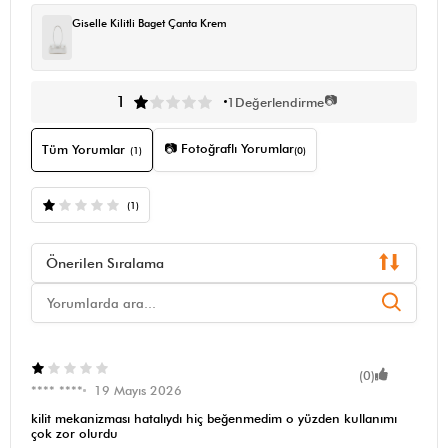
Giselle Kilitli Baget Çanta Krem
📷
1
1
Değerlendirme
📷 Fotoğraflı Yorumlar
Tüm Yorumlar
(1)
(0)
(1)
Önerilen Sıralama
(0)
**** ****
19 Mayıs 2026
kilit mekanizması hatalıydı hiç beğenmedim o yüzden kullanımı
çok zor olurdu