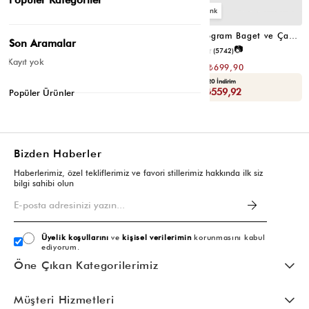
4
4
Farme Monogram Baget ve Çapraz Çanta Bej
Farme Monogram Baget ve Çapraz Çanta Kahverengi
Son Aramalar
📷
₺1.399,80
4.7
(5742)
₺699,90
Kayıt yok
₺1.399,80
₺699,90
Yaza Özel Ek %20 İndirim
Yaza Özel Ek %20 İndirim
Sepette : ₺559,92
Sepette : ₺559,92
Popüler Ürünler
Bizden Haberler
Haberlerimiz, özel tekliflerimiz ve favori stillerimiz hakkında ilk siz
bilgi sahibi olun
Üyelik koşullarını
ve
kişisel verilerimin
korunmasını kabul
ediyorum.
Öne Çıkan Kategorilerimiz
Müşteri Hizmetleri