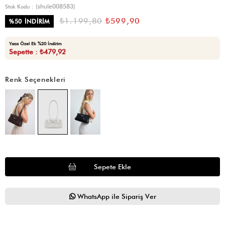
(shule008583)
Stok Kodu
₺1.199,80
₺599,90
%
50
İNDIRIM
Yaza Özel Ek %20 İndirim
Sepette : ₺479,92
Renk Seçenekleri
WhatsApp ile Sipariş Ver