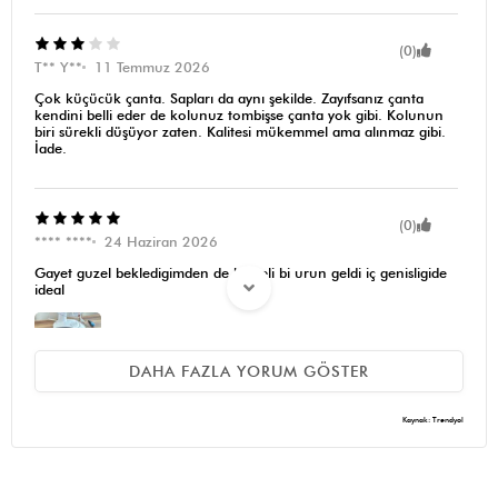
(0)
T** Y**
11 Temmuz 2026
Çok küçücük çanta. Sapları da aynı şekilde. Zayıfsanız çanta
kendini belli eder de kolunuz tombişse çanta yok gibi. Kolunun
biri sürekli düşüyor zaten. Kalitesi mükemmel ama alınmaz gibi.
İade.
(0)
**** ****
24 Haziran 2026
Gayet guzel bekledigimden de kaliteli bi urun geldi iç genisligide
ideal
DAHA FAZLA YORUM GÖSTER
Kaynak: Trendyol
(0)
**** ****
15 Nisan 2026