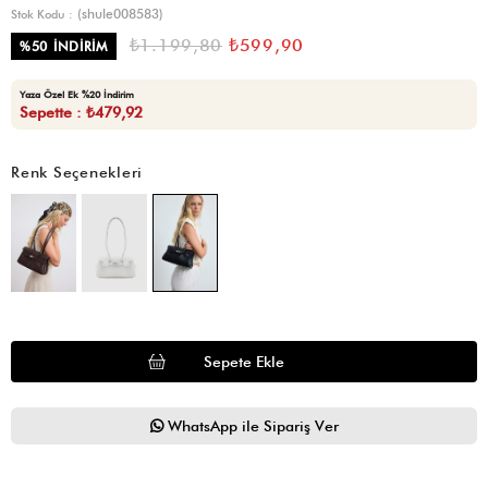
(shule008583)
Stok Kodu
₺1.199,80
₺599,90
%
50
İNDIRIM
Yaza Özel Ek %20 İndirim
Sepette : ₺479,92
Renk Seçenekleri
WhatsApp ile Sipariş Ver