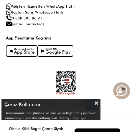
Müşteri Hizmetleri WhatsApp Hattı
Toptan Satış Whatsapp Hattı
0 850 305 86 91
[email protected]
App Fırsatlarını Kaçırma
Download on the
GET IT ON
App Store
Google Play
Çerez Kullanımı
Deneyiminizi geliştirmek ve size kişiselleştirilmiş içerikler
sunmak için çerezler kullanıyoruz. Detaylı bilgi için
Çerez Politikamızı
inceleyebilirsiniz.
© Shule. All right reserved.
Giselle Kilitli Baget Çanta Siyah