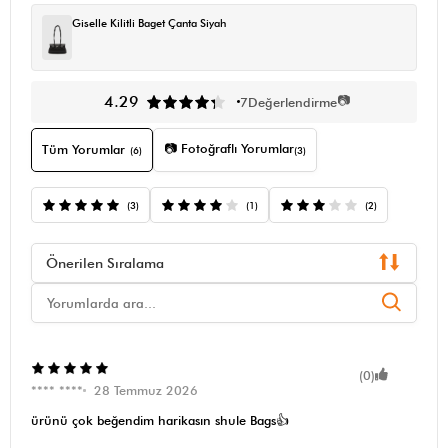
Giselle Kilitli Baget Çanta Siyah
📷
4.29
7
Değerlendirme
📷 Fotoğraflı Yorumlar
Tüm Yorumlar
(6)
(3)
(3)
(1)
(2)
Önerilen Sıralama
(0)
**** ****
28 Temmuz 2026
ürünü çok beğendim harikasın shule Bags👍