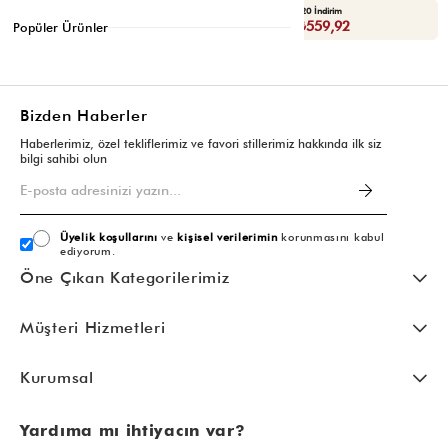
Yaza Özel Ek %20 İndirim
Yaza Özel Ek %20 İndirim
Sepette : ₺559,92
Sepette : ₺559,92
Popüler Ürünler
Bizden Haberler
Haberlerimiz, özel tekliflerimiz ve favori stillerimiz hakkında ilk siz
bilgi sahibi olun
Üyelik koşullarını
ve
kişisel verilerimin
korunmasını kabul
ediyorum.
Öne Çıkan Kategorilerimiz
Müşteri Hizmetleri
Kurumsal
Yardıma mı ihtiyacın var?