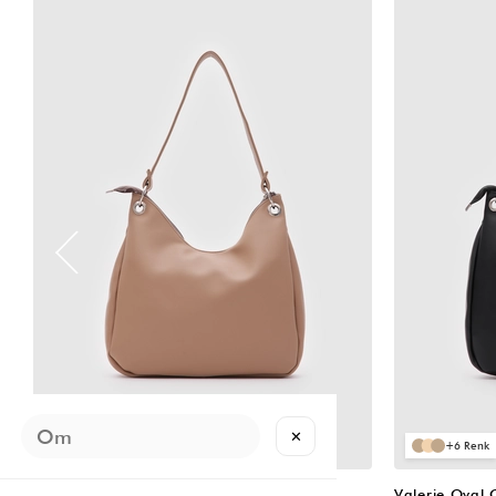
VIDEOLU
ÜRÜN
✕
6
6
Valerie Oval Omuz Çantası Vizon
Valerie Oval