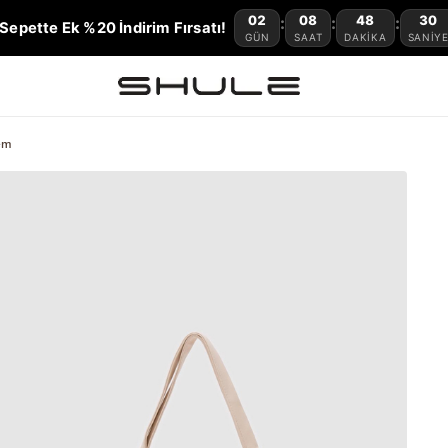
02
08
48
29
:
:
:
Sepette Ek %20 İndirim Fırsatı!
GÜN
SAAT
DAKIKA
SANIY
em