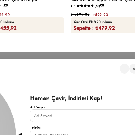
📷
📷
71)
4.7
(68)
₺1.199,80
69,90
₺599,90
0 İndirim
Yaza Özel Ek %20 İndirim
₺455,92
Sepette : ₺479,92
Kategorilerimiz
Müşteri Hizmetleri
Kurumsa
−
Sıkça Sorulan Sorular
Hakkımızd
Üyeliksiz Sipariş Takibi
Toptan Sat
Üyeliksiz Kolay İade
İnfluencer İ
KVKK Aydınlatma Metni
Blog
Çerez Politikası
Hemen Çevir, İndirimi Kap!
İade ve Değişim Şartları
Mesafeli Satış Sözleşmesi
Ad Soyad
İletişim
Gizlilik Politikası
Telefon