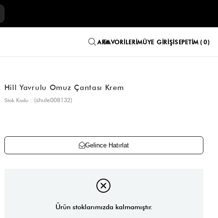
E
FAVORILERIM
ÜYE GIRIŞI
SEPETIM
0
Hill Yavrulu Omuz Çantası Krem
(shule008132)
Stok Kodu
Gelince Hatırlat
Ürün stoklarımızda kalmamıştır.