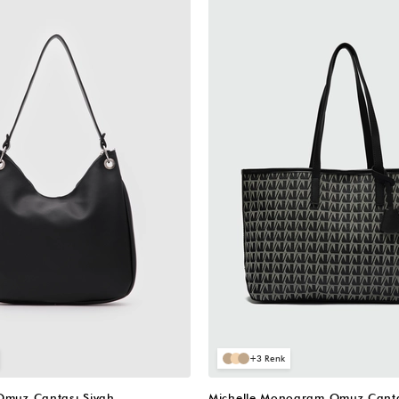
3
 Omuz Çantası Siyah
Michelle Monogram Omuz Çanta