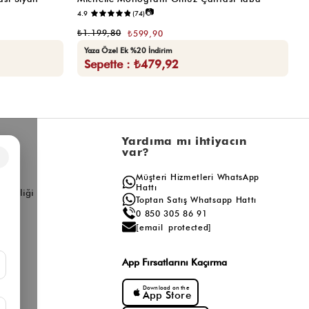
📷
4.9
(74)
₺
₺1.199,80
₺599,90
Yaza Özel Ek %20 İndirim
Sepette : ₺479,92
l
Yardıma mı ihtiyacın
var?
×
a
Müşteri Hizmetleri WhatsApp
ış
Hattı
ş Birliği
Toptan Satış Whatsapp Hattı
0 850 305 86 91
[email protected]
App Fırsatlarını Kaçırma
Download on the
App Store