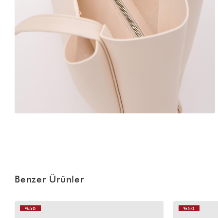
Benzer Ürünler
%50
%50