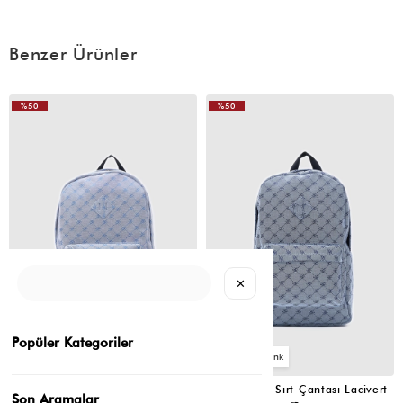
Benzer Ürünler
%50
%50
VIDEOLU
VIDEOLU
ÜRÜN
ÜRÜN
✕
Popüler Kategoriler
3
3
Louse Jakar Sırt Çantası Mavi
Louse Jakar Sırt Çantası Lacivert
Son Aramalar