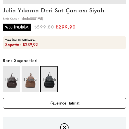
Julia Yıkama Deri Sırt Çantası Siyah
(shule008195)
Stok Kodu
₺599,80
₺299,90
%
50
İNDIRIM
Yaza Özel Ek %20 İndirim
Sepette : ₺239,92
Renk Seçenekleri
Tükendi
Tükendi
Tükendi
Gelince Hatırlat