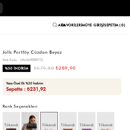
E
FAVORILERIM
ÜYE GIRIŞI
SEPETIM
0
Jolls Portföy Cüzdan Beyaz
(shule008012)
Stok Kodu
₺579,80
₺289,90
%
50
İNDIRIM
Yaza Özel Ek %20 İndirim
Sepette : ₺231,92
Renk Seçenekleri
Tükendi
Tükendi
Tükendi
Tükendi
Tükendi
Tükendi