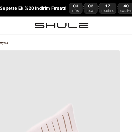
03
02
17
39
:
:
:
Sepette Ek %20 İndirim Fırsatı!
GÜN
SAAT
DAKIKA
SANIY
Beyaz