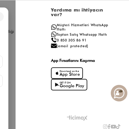
l
Yardıma mı ihtiyacın
var?
×
a
Müşteri Hizmetleri WhatsApp
ış
Hattı
ş Birliği
Toptan Satış Whatsapp Hattı
0 850 305 86 91
[email protected]
App Fırsatlarını Kaçırma
Download on the
App Store
GET IT ON
Google Play