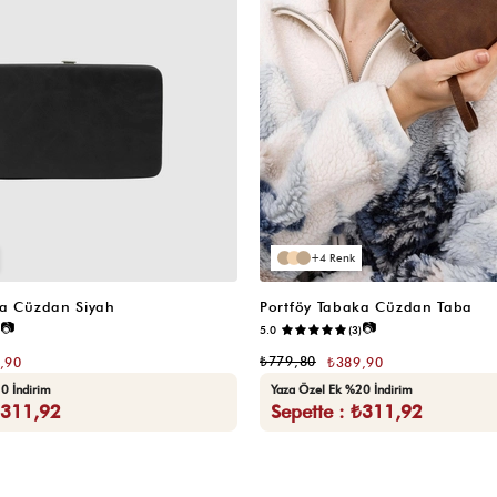
4
ka Cüzdan Siyah
Portföy Tabaka Cüzdan Taba
📷
📷
5.0
(3)
₺779,80
,90
₺389,90
0 İndirim
Yaza Özel Ek %20 İndirim
₺311,92
Sepette : ₺311,92