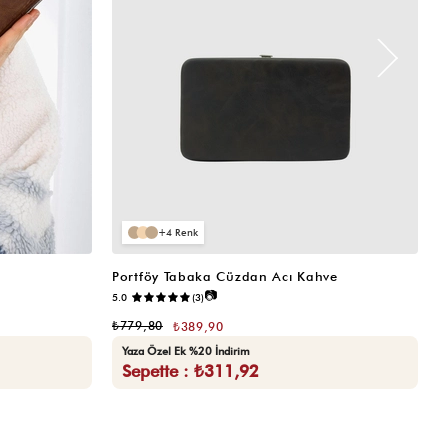
4
Portföy Tabaka Cüzdan Acı Kahve
K
📷
5.0
(3)
5.
₺779,80
₺
₺389,90
Yaza Özel Ek %20 İndirim
Sepette : ₺311,92