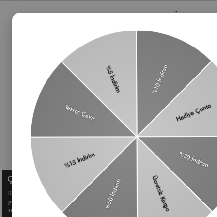
Bizden Haberler
Öne Çıkan 
Haberlerimiz, özel tekliflerimiz ve favori stillerimiz
Çanta
hakkında ilk siz bilgi sahibi olun
Omuz Çantası
Süet Çanta
Baget Çanta
Çapraz Çanta
Üyelik koşullarını
ve
kişisel verilerimin
Kadın Cüzdan
korunmasını kabul ediyorum.
Aksesuar
Kemer
Çerez Kullanımı
Deneyiminizi geliştirmek ve size kişiselleştirilmiş içerikler sunmak için
çerezler kullanıyoruz. Detaylı bilgi için
Çerez Politikamızı
inceleyebilirsiniz.
© Shule. All right reserved.