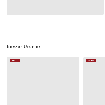
Benzer Ürünler
%50
%50