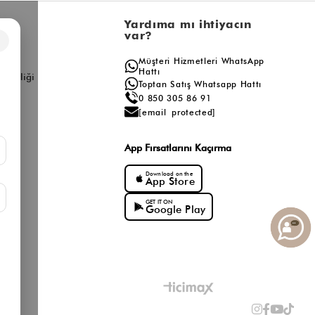
l
Yardıma mı ihtiyacın
var?
×
a
Müşteri Hizmetleri WhatsApp
ış
Hattı
ş Birliği
Toptan Satış Whatsapp Hattı
0 850 305 86 91
[email protected]
App Fırsatlarını Kaçırma
Download on the
App Store
GET IT ON
Google Play