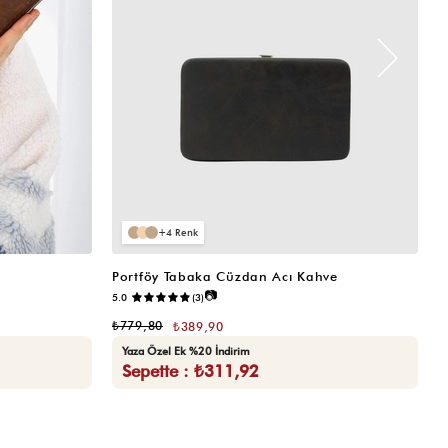
4
Portföy Tabaka Cüzdan Acı Kahve
K
📷
5.0
(3)
5.
₺779,80
₺
₺389,90
Yaza Özel Ek %20 İndirim
Sepette : ₺311,92