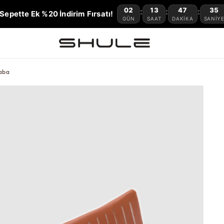
02
13
47
34
:
:
:
Sepette Ek %20 İndirim Fırsatı!
GÜN
SAAT
DAKIKA
SANIY
Taba