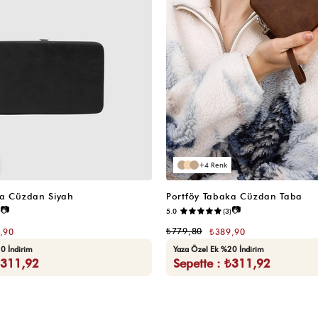
4
ka Cüzdan Siyah
Portföy Tabaka Cüzdan Taba
📷
📷
5.0
(3)
₺779,80
,90
₺389,90
0 İndirim
Yaza Özel Ek %20 İndirim
₺311,92
Sepette : ₺311,92