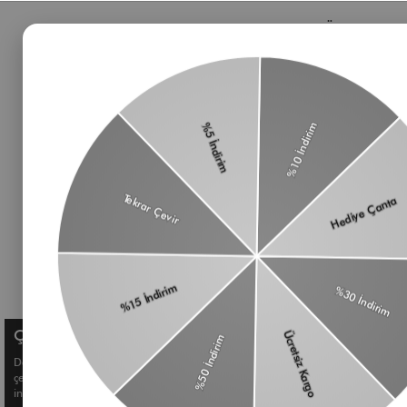
Bizden Haberler
Öne Çıkan 
Haberlerimiz, özel tekliflerimiz ve favori stillerimiz
Çanta
hakkında ilk siz bilgi sahibi olun
Omuz Çantası
Süet Çanta
Baget Çanta
Çapraz Çanta
Üyelik koşullarını
ve
kişisel verilerimin
Kadın Cüzdan
korunmasını kabul ediyorum.
Aksesuar
Kemer
Çerez Kullanımı
Deneyiminizi geliştirmek ve size kişiselleştirilmiş içerikler sunmak için
çerezler kullanıyoruz. Detaylı bilgi için
Çerez Politikamızı
inceleyebilirsiniz.
© Shule. All right reserved.