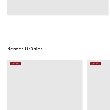
Benzer Ürünler
%50
%50