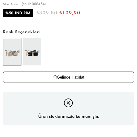
(shule008454)
Stok Kodu
₺399,80
₺199,90
%
50
İNDIRIM
Renk Seçenekleri
Tükendi
Tükendi
Gelince Hatırlat
Ürün stoklarımızda kalmamıştır.