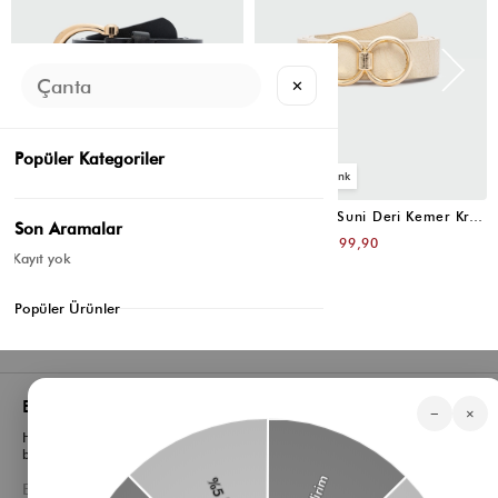
✕
Popüler Kategoriler
4
4
Oval Tokalı Klasik Suni Deri Kemer Siyah
Uzun Tokalı Suni Deri Kemer Krem
Son Aramalar
₺399,80
₺399,80
₺199,90
₺199,90
Kayıt yok
Popüler Ürünler
Bizden Haberler
−
×
Haberlerimiz, özel tekliflerimiz ve favori stillerimiz hakkında ilk siz
bilgi sahibi olun