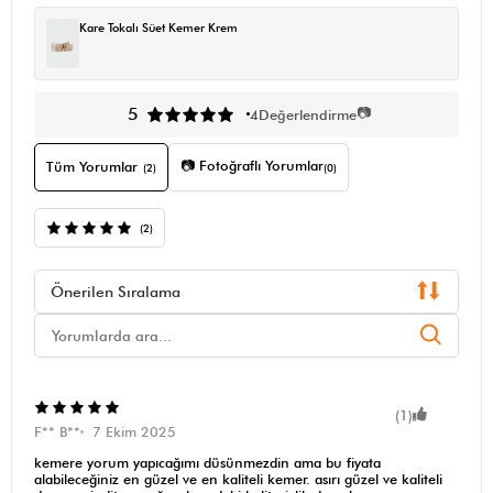
Kare Tokalı Süet Kemer Krem
📷
5
4
Değerlendirme
📷 Fotoğraflı Yorumlar
Tüm Yorumlar
(2)
(0)
(2)
Önerilen Sıralama
(1)
F** B**
7 Ekim 2025
kemere yorum yapıcağımı düsünmezdin ama bu fiyata
alabileceğiniz en güzel ve en kaliteli kemer. asırı güzel ve kaliteli