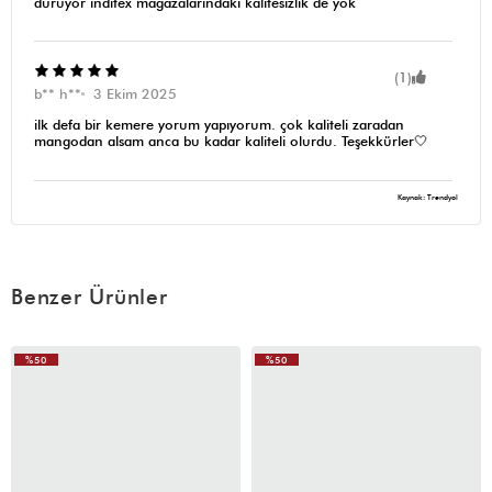
duruyor inditex mağazalarındaki kalitesizlik de yok
(1)
b** h**
3 Ekim 2025
ilk defa bir kemere yorum yapıyorum. çok kaliteli zaradan
mangodan alsam anca bu kadar kaliteli olurdu. Teşekkürler🤍
Kaynak: Trendyol
Benzer Ürünler
%50
%50