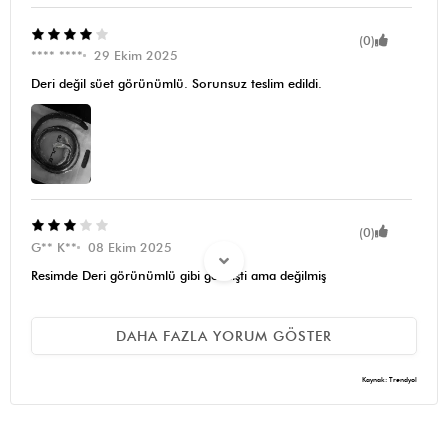
(0)
**** ****
29 Ekim 2025
Deri değil süet görünümlü. Sorunsuz teslim edildi.
(0)
G** K**
08 Ekim 2025
Resimde Deri görünümlü gibi gelmişti ama değilmiş
DAHA FAZLA YORUM GÖSTER
(0)
S** Ç**
29 Eylül 2025
Kaynak: Trendyol
Aynısı değil