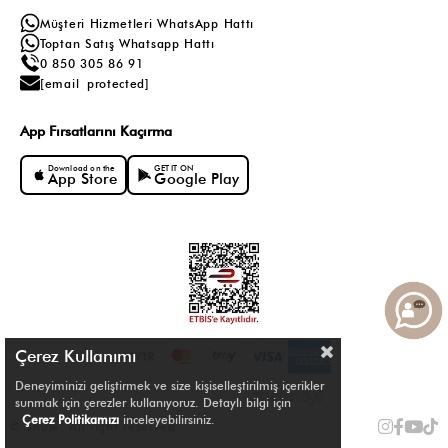
Müşteri Hizmetleri WhatsApp Hattı
Toptan Satış Whatsapp Hattı
0 850 305 86 91
[email protected]
App Fırsatlarını Kaçırma
Download on the
GET IT ON
App Store
Google Play
Çerez Kullanımı
Deneyiminizi geliştirmek ve size kişiselleştirilmiş içerikler
sunmak için çerezler kullanıyoruz. Detaylı bilgi için
Çerez Politikamızı
inceleyebilirsiniz.
© Shule. All right reserved.