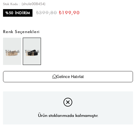
(shule008454)
Stok Kodu
₺399,80
₺199,90
%
50
İNDIRIM
Renk Seçenekleri
Tükendi
Tükendi
Gelince Hatırlat
Ürün stoklarımızda kalmamıştır.