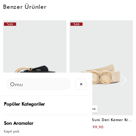
Benzer Ürünler
%50
%50
(0)
B** L** H**
17 Eylül 2025
Ürürünün açıklamasında deri yazıyor ama kemer süet
görünümlü. Ürün açıklaması doğru yapılmadığı için puan kırdım.
Kalitesi iyi, henüz kullanmadım. Ürün göründüğü gibi. Kemeri
tutacak olan metal kısım oynamıyor.
✕
Popüler Kategoriler
4
4
Oval Tokalı Klasik Suni Deri Kemer Siyah
Uzun Tokalı Suni Deri Kemer Krem
Son Aramalar
₺399,80
₺399,80
₺199,90
₺199,90
Kayıt yok