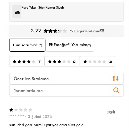
Kare Tokalı Süet Kemer Siyah
📷
3.22
9
Değerlendirme
📷 Fotoğraflı Yorumlar
Tüm Yorumlar
(5)
(2)
(1)
(2)
(2)
Önerilen Sıralama
(0)
**** ****
3 Şubat 2026
suni deri gorunumlu yazıyor ama süet geldı