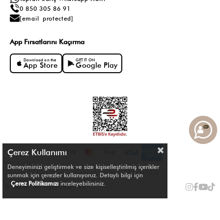
0 850 305 86 91
[email protected]
App Fırsatlarını Kaçırma
Download on the
GET IT ON
App Store
Google Play
Çerez Kullanımı
Deneyiminizi geliştirmek ve size kişiselleştirilmiş içerikler
sunmak için çerezler kullanıyoruz. Detaylı bilgi için
Çerez Politikamızı
inceleyebilirsiniz.
© Shule. All right reserved.