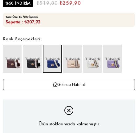
₺519,80
₺259,90
%
50
İNDIRIM
Yaza Özel Ek %20 İndirim
Sepette : ₺207,92
Renk Seçenekleri
Tükendi
Tükendi
Tükendi
Tükendi
Tükendi
Tükendi
Gelince Hatırlat
Ürün stoklarımızda kalmamıştır.