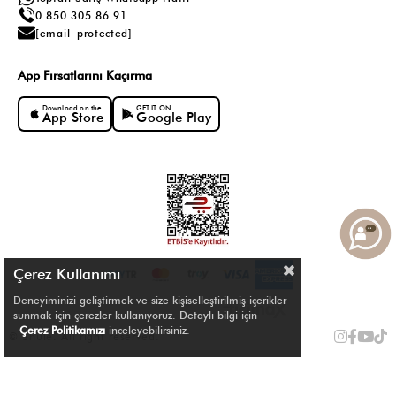
0 850 305 86 91
[email protected]
App Fırsatlarını Kaçırma
Download on the
GET IT ON
App Store
Google Play
Çerez Kullanımı
Deneyiminizi geliştirmek ve size kişiselleştirilmiş içerikler
sunmak için çerezler kullanıyoruz. Detaylı bilgi için
Çerez Politikamızı
inceleyebilirsiniz.
© Shule. All right reserved.