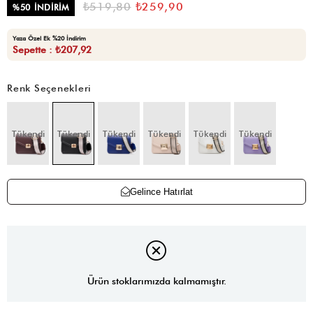
₺519,80
₺259,90
%
50
İNDIRIM
Yaza Özel Ek %20 İndirim
Sepette : ₺207,92
Renk Seçenekleri
Tükendi
Tükendi
Tükendi
Tükendi
Tükendi
Tükendi
Gelince Hatırlat
Ürün stoklarımızda kalmamıştır.