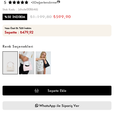
📷
5
3
Değerlendirme
(shule008646)
Stok Kodu
₺1.199,80
₺599,90
%
50
İNDIRIM
Yaza Özel Ek %20 İndirim
Sepette : ₺479,92
Renk Seçenekleri
WhatsApp ile Sipariş Ver