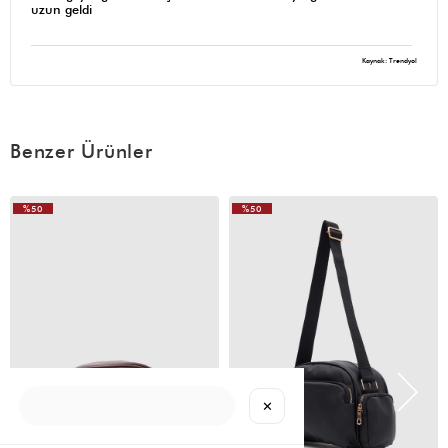
uzun geldi
Kaynak: Trendyol
Benzer Ürünler
%50
%50
VIDEOLU
VIDEOLU
ÜRÜN
ÜRÜN
✕