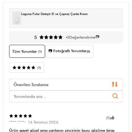
Laguna Fular Detaylı El ve Çapraz Çanta Krem
📷
5
3
Değerlendirme
📷 Fotoğraflı Yorumlar
Tüm Yorumlar
(1)
(0)
(1)
Önerilen Sıralama
(0)
**** ****
16 Temmuz 2026
Ürün gayet güzel ama çantanın zincirinin boyu gözüme biraz