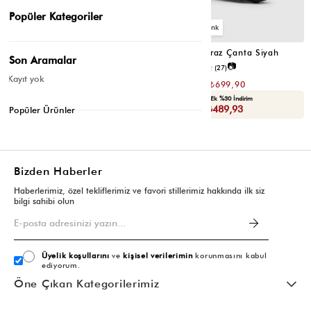
Popüler Kategoriler
2
2
Montes Çapraz Çanta Acı Kahve
Montes Çapraz Çanta Siyah
Son Aramalar
📷
📷
4.5
(12)
4.6
(27)
Kayıt yok
₺1.399,80
₺1.399,80
₺699,90
₺699,90
Seçili Ürünlerde Ek %30 İndirim
Seçili Ürünlerde Ek %30 İndirim
Sepette : ₺489,93
Sepette : ₺489,93
Popüler Ürünler
Bizden Haberler
Haberlerimiz, özel tekliflerimiz ve favori stillerimiz hakkında ilk siz
bilgi sahibi olun
Üyelik koşullarını
ve
kişisel verilerimin
korunmasını kabul
ediyorum.
Öne Çıkan Kategorilerimiz