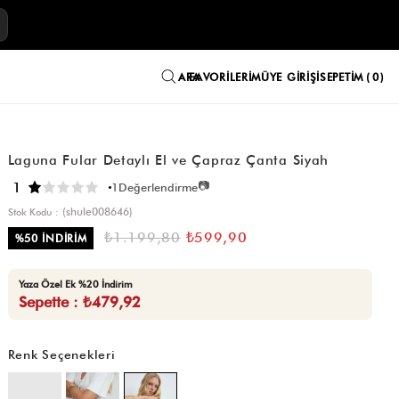
E
FAVORILERIM
ÜYE GIRIŞI
SEPETIM
0
Laguna Fular Detaylı El ve Çapraz Çanta Siyah
📷
1
1
Değerlendirme
(shule008646)
Stok Kodu
₺1.199,80
₺599,90
%
50
İNDIRIM
Yaza Özel Ek %20 İndirim
Sepette : ₺479,92
Renk Seçenekleri