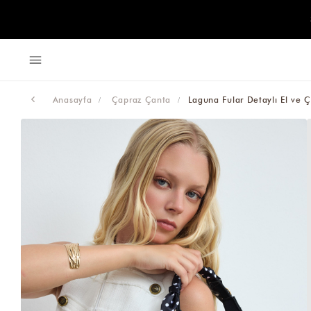
Anasayfa
Çapraz Çanta
Laguna Fular Detaylı El ve 