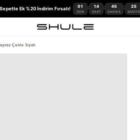
01
14
45
24
:
:
:
Sepette Ek %20 İndirim Fırsatı!
GÜN
SAAT
DAKIKA
SANIY
Çapraz Çanta Siyah