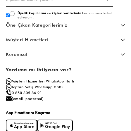
Üyelik koşullarını
ve
kişisel verilerimin
korunmasını kabul
ediyorum.
Öne Çıkan Kategorilerimiz
Müşteri Hizmetleri
Kurumsal
Yardıma mı ihtiyacın var?
Müşteri Hizmetleri WhatsApp Hattı
Toptan Satış Whatsapp Hattı
0 850 305 86 91
[email protected]
App Fırsatlarını Kaçırma
Download on the
GET IT ON
App Store
Google Play