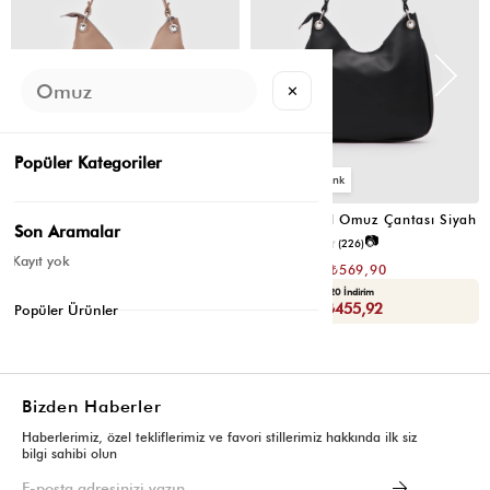
✕
Popüler Kategoriler
6
6
Valerie Oval Omuz Çantası Vizon
Valerie Oval Omuz Çantası Siyah
Son Aramalar
📷
📷
3.4
(12)
4.2
(226)
Kayıt yok
₺1.139,80
₺1.139,80
₺569,90
₺569,90
Seçili Ürünlerde Ek %30 İndirim
Yaza Özel Ek %20 İndirim
Sepette : ₺398,93
Sepette : ₺455,92
Popüler Ürünler
Bizden Haberler
Haberlerimiz, özel tekliflerimiz ve favori stillerimiz hakkında ilk siz
bilgi sahibi olun