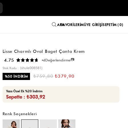
E
FAVORILERIM
ÜYE GIRIŞI
SEPETIM
0
Lisse Charmlı Oval Baget Çanta Krem
📷
4.75
4
Değerlendirme
(shule008581)
Stok Kodu
₺759,80
₺379,90
%
50
İNDIRIM
Yaza Özel Ek %20 İndirim
Sepette : ₺303,92
Renk Seçenekleri