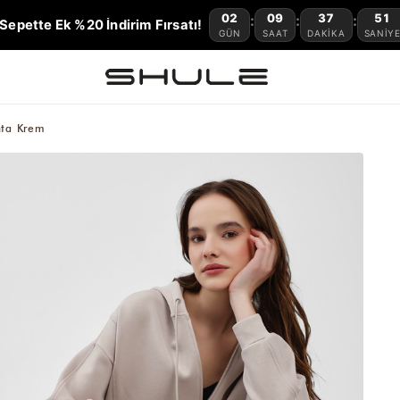
02
09
37
50
:
:
:
Sepette Ek %20 İndirim Fırsatı!
GÜN
SAAT
DAKIKA
SANIY
nta Krem