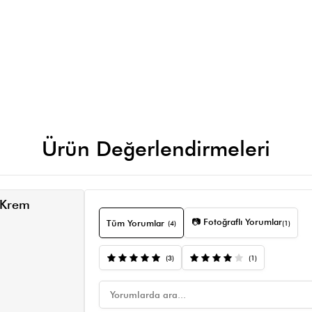
Ürün Değerlendirmeleri
 Krem
📷 Fotoğraflı Yorumlar
Tüm Yorumlar
(4)
(1)
(3)
(1)