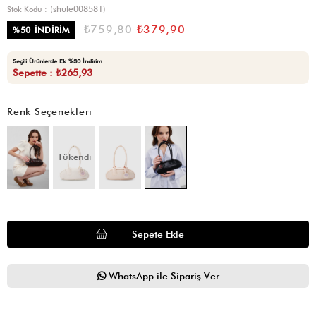
(shule008581)
Stok Kodu
₺759,80
₺379,90
%
50
İNDIRIM
Seçili Ürünlerde Ek %30 İndirim
Sepette : ₺265,93
Renk Seçenekleri
Tükendi
WhatsApp ile Sipariş Ver