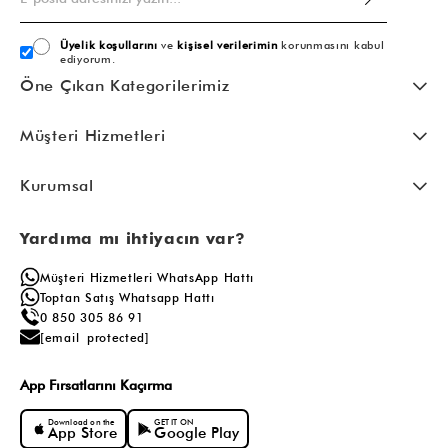
Üyelik koşullarını
ve
kişisel verilerimin
korunmasını kabul
ediyorum.
Öne Çıkan Kategorilerimiz
Müşteri Hizmetleri
Kurumsal
Yardıma mı ihtiyacın var?
Müşteri Hizmetleri WhatsApp Hattı
Toptan Satış Whatsapp Hattı
0 850 305 86 91
[email protected]
App Fırsatlarını Kaçırma
Download on the
GET IT ON
App Store
Google Play