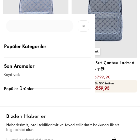
✕
Popüler Kategoriler
3
3
Louse Jakar Sırt Çantası Mavi
Louse Jakar Sırt Çantası Lacivert
Son Aramalar
📷
₺1.599,80
5.0
(1)
₺799,90
Kayıt yok
₺1.599,80
₺799,90
Seçili Ürünlerde Ek %30 İndirim
Seçili Ürünlerde Ek %30 İndirim
Sepette : ₺559,93
Sepette : ₺559,93
Popüler Ürünler
Bizden Haberler
Haberlerimiz, özel tekliflerimiz ve favori stillerimiz hakkında ilk siz
bilgi sahibi olun