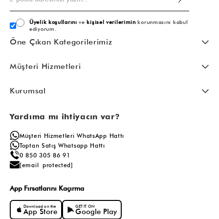
Üyelik koşullarını
ve
kişisel verilerimin
korunmasını kabul
ediyorum.
Öne Çıkan Kategorilerimiz
Müşteri Hizmetleri
Kurumsal
Yardıma mı ihtiyacın var?
Müşteri Hizmetleri WhatsApp Hattı
Toptan Satış Whatsapp Hattı
0 850 305 86 91
[email protected]
App Fırsatlarını Kaçırma
Download on the
GET IT ON
App Store
Google Play