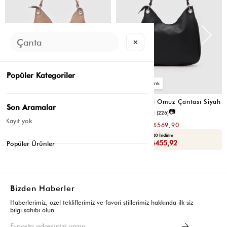
✕
Popüler Kategoriler
6
6
Valerie Oval Omuz Çantası Vizon
Valerie Oval Omuz Çantası Siyah
Son Aramalar
📷
📷
3.4
(12)
4.2
(226)
Kayıt yok
₺1.139,80
₺1.139,80
₺569,90
₺569,90
Seçili Ürünlerde Ek %30 İndirim
Yaza Özel Ek %20 İndirim
Sepette : ₺398,93
Sepette : ₺455,92
Popüler Ürünler
Bizden Haberler
Haberlerimiz, özel tekliflerimiz ve favori stillerimiz hakkında ilk siz
bilgi sahibi olun