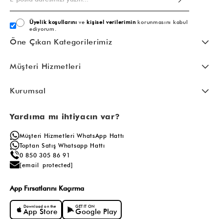
Üyelik koşullarını
ve
kişisel verilerimin
korunmasını kabul
ediyorum.
Öne Çıkan Kategorilerimiz
Müşteri Hizmetleri
Kurumsal
Yardıma mı ihtiyacın var?
Müşteri Hizmetleri WhatsApp Hattı
Toptan Satış Whatsapp Hattı
0 850 305 86 91
[email protected]
App Fırsatlarını Kaçırma
Download on the
GET IT ON
App Store
Google Play