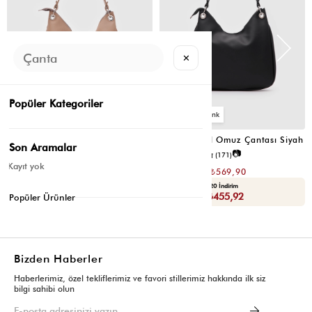
✕
Popüler Kategoriler
6
6
Valerie Oval Omuz Çantası Vizon
Valerie Oval Omuz Çantası Siyah
Son Aramalar
📷
📷
4.8
(6)
4.8
(171)
Kayıt yok
₺1.139,80
₺1.139,80
₺569,90
₺569,90
Seçili Ürünlerde Ek %30 İndirim
Yaza Özel Ek %20 İndirim
Sepette : ₺398,93
Sepette : ₺455,92
Popüler Ürünler
Bizden Haberler
Haberlerimiz, özel tekliflerimiz ve favori stillerimiz hakkında ilk siz
bilgi sahibi olun