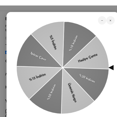
Bizden Haberler
−
×
Haberlerimiz, özel tekliflerimiz ve favori stillerimiz hakkında ilk siz
bilgi sahibi olun
Üyelik koşullarını
ve
kişisel verilerimin
korunmasını kabul
ediyorum.
Öne Çıkan Kategorilerimiz
Müşteri Hizmetleri
Kurumsal
Yardıma mı ihtiyacın var?
Müşteri Hizmetleri WhatsApp Hattı
Toptan Satış Whatsapp Hattı