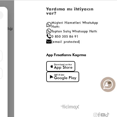
l
Yardıma mı ihtiyacın
var?
×
a
Müşteri Hizmetleri WhatsApp
ış
Hattı
ş Birliği
Toptan Satış Whatsapp Hattı
0 850 305 86 91
[email protected]
App Fırsatlarını Kaçırma
Download on the
App Store
GET IT ON
Google Play