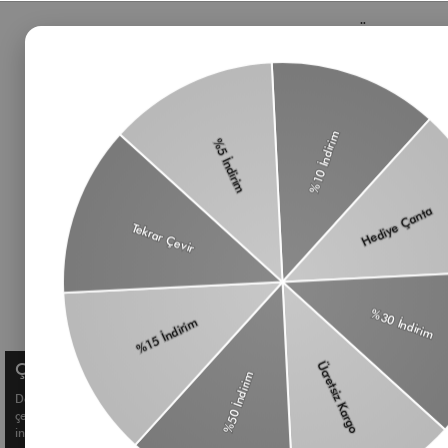
Bizden Haberler
Öne Çıkan 
Haberlerimiz, özel tekliflerimiz ve favori stillerimiz
Çanta
hakkında ilk siz bilgi sahibi olun
Omuz Çantası
Süet Çanta
Baget Çanta
Çapraz Çanta
Üyelik koşullarını
ve
kişisel verilerimin
Kadın Cüzdan
korunmasını kabul ediyorum.
Aksesuar
Kemer
Çerez Kullanımı
Deneyiminizi geliştirmek ve size kişiselleştirilmiş içerikler sunmak için
çerezler kullanıyoruz. Detaylı bilgi için
Çerez Politikamızı
inceleyebilirsiniz.
© Shule. All right reserved.