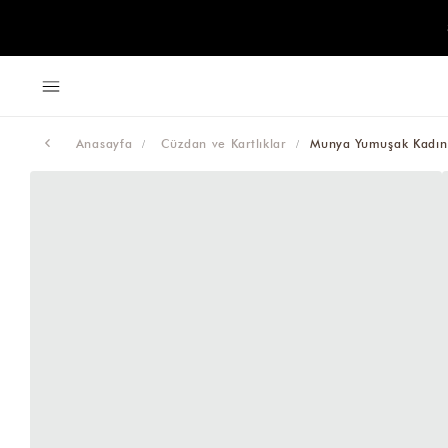
Anasayfa
Cüzdan ve Kartlıklar
Munya Yumuşak Kadın