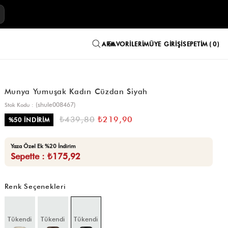
E
FAVORILERIM
ÜYE GIRIŞI
SEPETIM
0
Munya Yumuşak Kadın Cüzdan Siyah
(shule008467)
Stok Kodu
₺439,80
₺219,90
%
50
İNDIRIM
Yaza Özel Ek %20 İndirim
Sepette : ₺175,92
Renk Seçenekleri
Tükendi
Tükendi
Tükendi