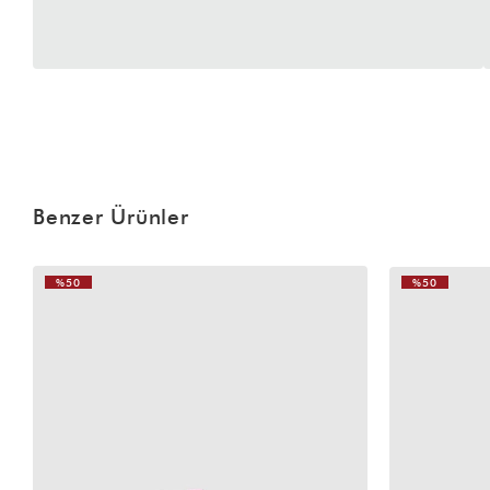
Benzer Ürünler
%50
%50