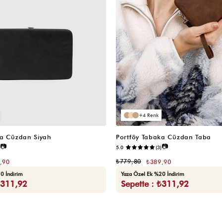
4
ka Cüzdan Siyah
Portföy Tabaka Cüzdan Taba
📷
📷
5.0
(3)
₺779,80
,90
₺389,90
0 İndirim
Yaza Özel Ek %20 İndirim
₺311,92
Sepette : ₺311,92