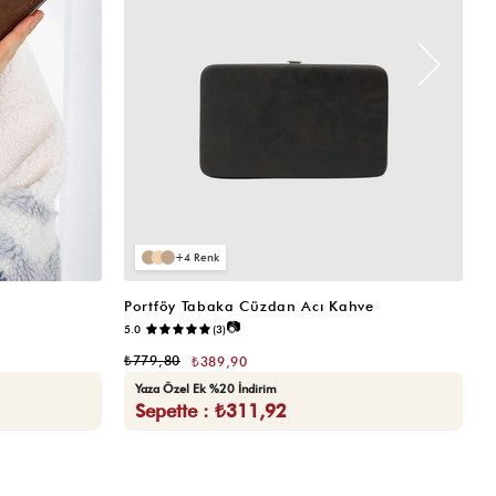
4
Portföy Tabaka Cüzdan Acı Kahve
K
📷
5.0
(3)
5.
₺779,80
₺
₺389,90
Yaza Özel Ek %20 İndirim
Sepette : ₺311,92