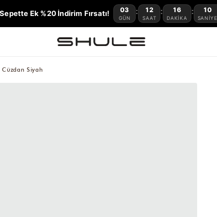
03
12
16
09
:
:
:
Sepette Ek %20 İndirim Fırsatı!
GÜN
SAAT
DAKIKA
SANIY
 Cüzdan Siyah