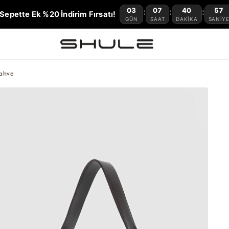
03
07
40
56
:
:
:
Sepette Ek %20 İndirim Fırsatı!
GÜN
SAAT
DAKIKA
SANIY
Kahve