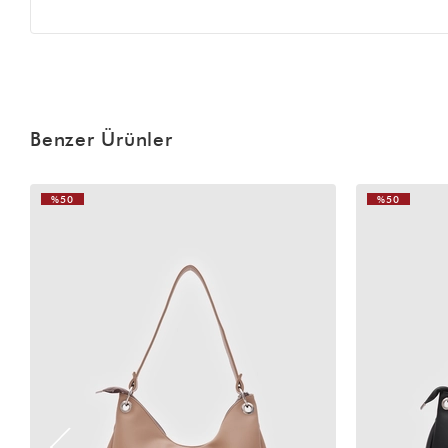
Benzer Ürünler
%50
%50
VIDEOLU
ÜRÜN