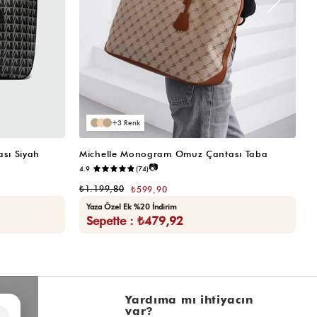
3
sı Siyah
Michelle Monogram Omuz Çantası Taba
M
📷
4.9
(74)
₺
₺1.199,80
₺599,90
Yaza Özel Ek %20 İndirim
Sepette : ₺479,92
l
Yardıma mı ihtiyacın
var?
×