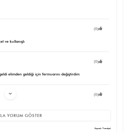
(0)
l ve kullanışlı
(0)
geldi elimden geldiği için fermuarını değiştirdim
(0)
ok beğendim hasarsız geldi anahtarlığımla da çok güzel uyum
ZLA YORUM GÖSTER
Kaynak: Trendyol