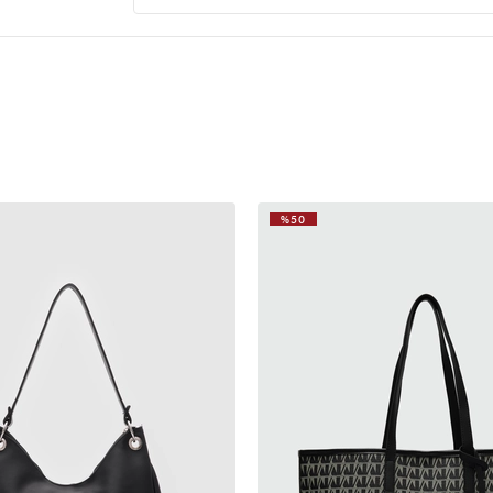
a** g**
03 Mayıs 2026
Biraz küçüktü beklediğimden
%50