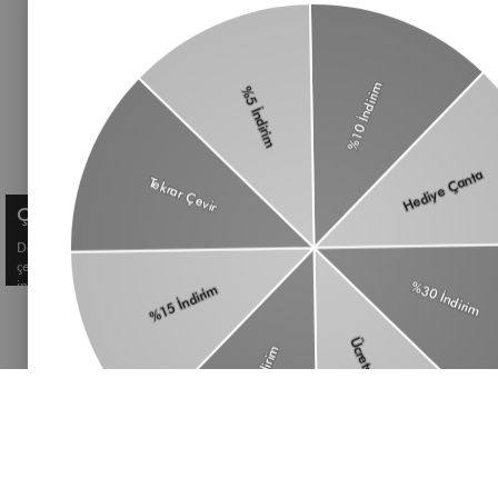
Haberlerimiz, özel tekliflerimiz ve favori stillerimiz
Çanta
hakkında ilk siz bilgi sahibi olun
Omuz Çantası
Süet Çanta
Baget Çanta
Çapraz Çanta
Üyelik koşullarını
ve
kişisel verilerimin
Kadın Cüzdan
korunmasını kabul ediyorum.
Aksesuar
Kemer
Çerez Kullanımı
Deneyiminizi geliştirmek ve size kişiselleştirilmiş içerikler sunmak için
çerezler kullanıyoruz. Detaylı bilgi için
Çerez Politikamızı
inceleyebilirsiniz.
Muse Oval Baget Çanta Acı Kahve
₺1.199,80
479,92 TL
© Shule. All right reserved.