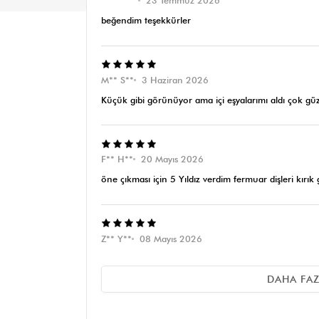
**** ****
23 Temmuz 2026
beğendim teşekkürler
M** S**
3 Haziran 2026
Küçük gibi görünüyor ama içi eşyalarımı aldı çok güze
F** H**
20 Mayıs 2026
öne çıkması için 5 Yıldız verdim fermuar dişleri kırık 
Z** Y**
08 Mayıs 2026
Paketlemesine bayıldım özenle paketlenmişti. Ben ç
sağladı severek kullanacağım.
DAHA FA