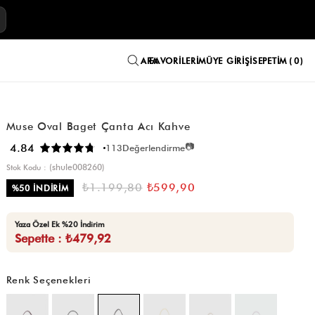
E
FAVORILERIM
ÜYE GIRIŞI
SEPETIM
0
Muse Oval Baget Çanta Acı Kahve
📷
4.84
113
Değerlendirme
(shule008260)
Stok Kodu
₺1.199,80
₺599,90
%
50
İNDIRIM
Yaza Özel Ek %20 İndirim
Sepette : ₺479,92
Renk Seçenekleri