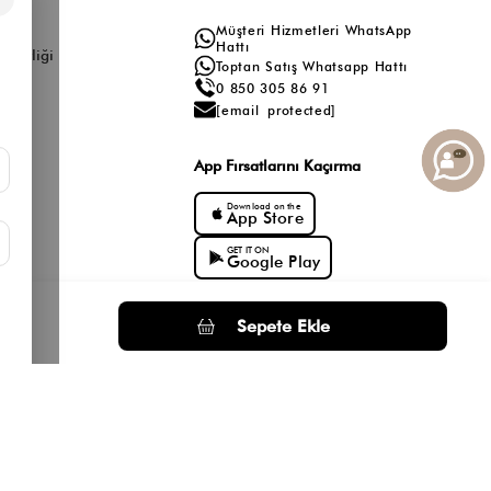
a
Müşteri Hizmetleri WhatsApp
ış
Hattı
ş Birliği
Toptan Satış Whatsapp Hattı
0 850 305 86 91
[email protected]
App Fırsatlarını Kaçırma
Download on the
App Store
GET IT ON
Google Play