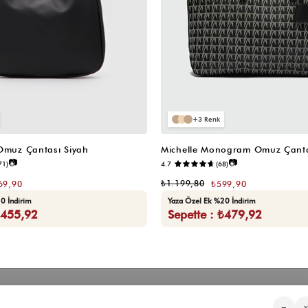
3
 Omuz Çantası Siyah
Michelle Monogram Omuz Çanta
📷
📷
71)
4.7
(68)
₺1.199,80
69,90
₺599,90
0 İndirim
Yaza Özel Ek %20 İndirim
₺455,92
Sepette : ₺479,92
Kategorilerimiz
Müşteri Hizmetleri
Kurumsa
−