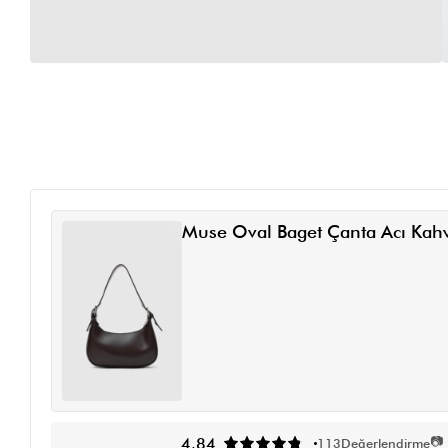
Muse Oval Baget Çanta Acı Kah
📷
4.84
113
Değerlendirme