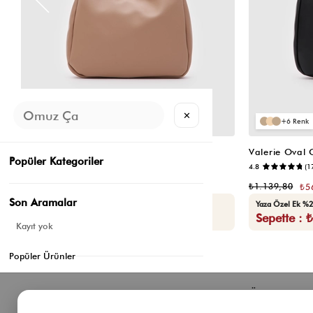
✕
6
6
Valerie Oval Omuz Çantası Vizon
Valerie Oval
Popüler Kategoriler
📷
4.8
(6)
4.8
(1
₺1.139,80
₺1.139,80
₺569,90
₺5
Son Aramalar
Seçili Ürünlerde Ek %30 İndirim
Yaza Özel Ek %2
Sepette : ₺398,93
Sepette : 
Kayıt yok
Popüler Ürünler
Bizden Haberler
Öne Çıkan 