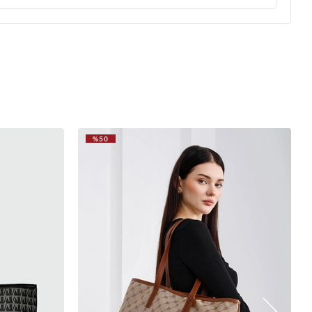
(0)
%50