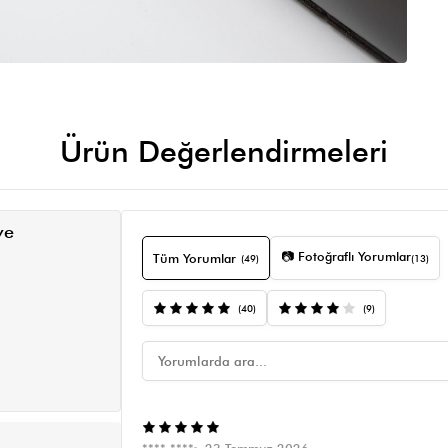
Ürün Değerlendirmeleri
ve
📷 Fotoğraflı Yorumlar
Tüm Yorumlar
(49)
(13)
(40)
(9)