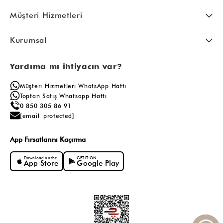
Müşteri Hizmetleri
Kurumsal
Yardıma mı ihtiyacın var?
Müşteri Hizmetleri WhatsApp Hattı
Toptan Satış Whatsapp Hattı
0 850 305 86 91
[email protected]
App Fırsatlarını Kaçırma
Download on the
GET IT ON
App Store
Google Play