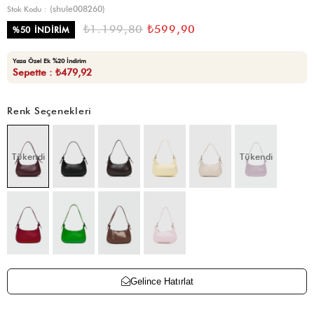
(shule008260)
Stok Kodu
₺1.199,80
₺599,90
%
50
İNDIRIM
Yaza Özel Ek %20 İndirim
Sepette : ₺479,92
Renk Seçenekleri
Tükendi
Tükendi
Gelince Hatırlat