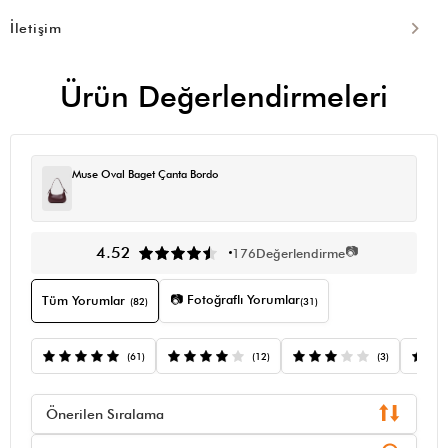
İletişim
Ürün Değerlendirmeleri
Muse Oval Baget Çanta Bordo
📷
4.52
176
Değerlendirme
📷 Fotoğraflı Yorumlar
Tüm Yorumlar
(82)
(31)
(61)
(12)
(3)
Önerilen Sıralama