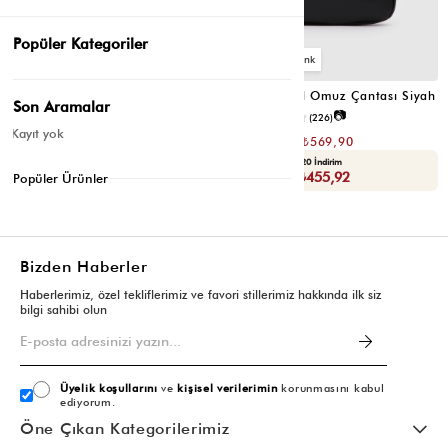
Popüler Kategoriler
6
6
Valerie Oval Omuz Çantası Vizon
Valerie Oval Omuz Çantası Siyah
Son Aramalar
📷
📷
3.4
(12)
4.2
(226)
Kayıt yok
₺1.139,80
₺1.139,80
₺569,90
₺569,90
Seçili Ürünlerde Ek %30 İndirim
Yaza Özel Ek %20 İndirim
Sepette : ₺398,93
Sepette : ₺455,92
Popüler Ürünler
Bizden Haberler
Haberlerimiz, özel tekliflerimiz ve favori stillerimiz hakkında ilk siz
bilgi sahibi olun
Üyelik koşullarını
ve
kişisel verilerimin
korunmasını kabul
ediyorum.
Öne Çıkan Kategorilerimiz