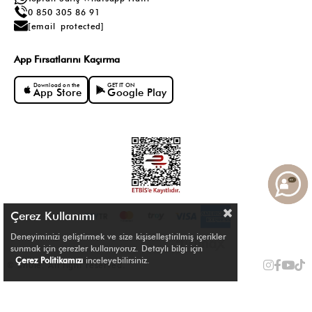
0 850 305 86 91
[email protected]
App Fırsatlarını Kaçırma
Download on the
GET IT ON
App Store
Google Play
Çerez Kullanımı
Deneyiminizi geliştirmek ve size kişiselleştirilmiş içerikler
sunmak için çerezler kullanıyoruz. Detaylı bilgi için
Çerez Politikamızı
inceleyebilirsiniz.
© Shule. All right reserved.