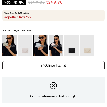
₺599,80
₺299,90
%
50
İNDIRIM
Yaza Özel Ek %20 İndirim
Sepette : ₺239,92
Renk Seçenekleri
Tükendi
Tükendi
Tükendi
Gelince Hatırlat
Ürün stoklarımızda kalmamıştır.