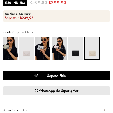
₺599,80
₺299,90
%
50
İNDIRIM
Yaza Özel Ek %20 İndirim
Sepette : ₺239,92
Renk Seçenekleri
Tükendi
Tükendi
Tükendi
WhatsApp ile Sipariş Ver
Ürün Özellikleri